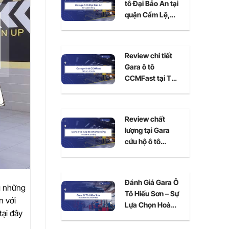
tô Đại Bảo An tại
quận Cẩm Lệ,
Đà Nẵng
Review chi tiết
Gara ô tô
CCMFast tại Thủ
Đức, TPHCM
Review chất
lượng tại Gara
cứu hộ ô tô
Khánh Hồng Đà
Nẵng
Đánh Giá Gara Ô
g những
Tô Hiếu Sơn – Sự
n với
Lựa Chọn Hoàn
tại đây
Hảo Cho Xe Của
Bạn Tại Ninh