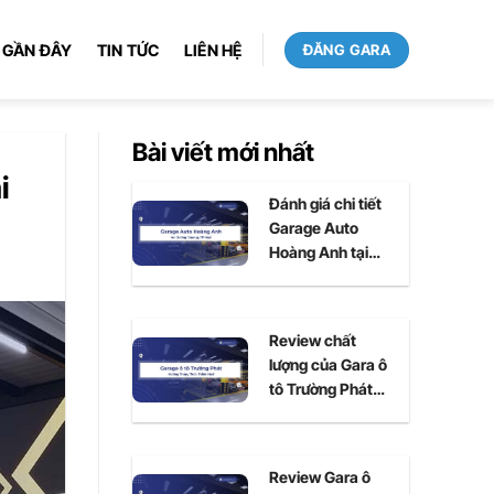
 GẦN ĐÂY
TIN TỨC
LIÊN HỆ
ĐĂNG GARA
Bài viết mới nhất
i
Đánh giá chi tiết
Garage Auto
Hoàng Anh tại
Huế
Review chất
lượng của Gara ô
tô Trường Phát
tại Huế
Review Gara ô