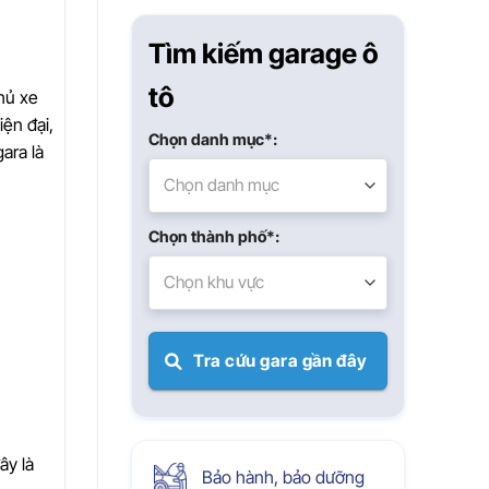
Xuân
Tìm kiếm garage ô
tô
hủ xe
ện đại,
Chọn danh mục*:
ara là
Chọn danh mục
Chọn thành phố*:
Chọn khu vực
Tra cứu gara gần đây
ây là
Bảo hành, bảo dưỡng