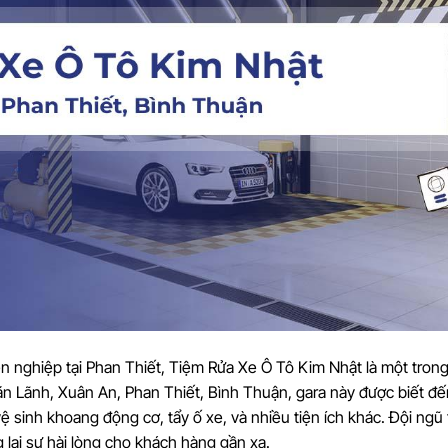
ên nghiệp tại Phan Thiết, Tiệm Rửa Xe Ô Tô Kim Nhật là một tron
ăn Lãnh, Xuân An, Phan Thiết, Bình Thuận, gara này được biết đế
 sinh khoang động cơ, tẩy ố xe, và nhiều tiện ích khác. Đội ngũ 
lại sự hài lòng cho khách hàng gần xa.