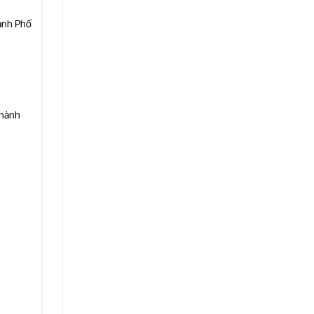
ành Phố
Thành