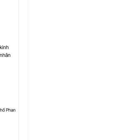
kinh
 nhân
Phố Phan