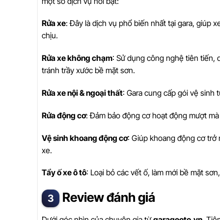
một số dịch vụ nổi bật:
Rửa xe
: Đây là dịch vụ phổ biến nhất tại gara, giúp 
chịu.
Rửa xe không chạm
: Sử dụng công nghệ tiên tiến,
tránh trầy xước bề mặt sơn.
Rửa xe nội & ngoại thất
: Gara cung cấp gói vệ sinh 
Rửa động cơ
: Đảm bảo động cơ hoạt động mượt mà và
Vệ sinh khoang động cơ
: Giúp khoang động cơ trở
xe.
Tẩy ố xe ô tô
: Loại bỏ các vết ố, làm mới bề mặt sơn
Review đánh giá
Dưới góc nhìn của chuyên gia từ
garageoto.vn
, Ti