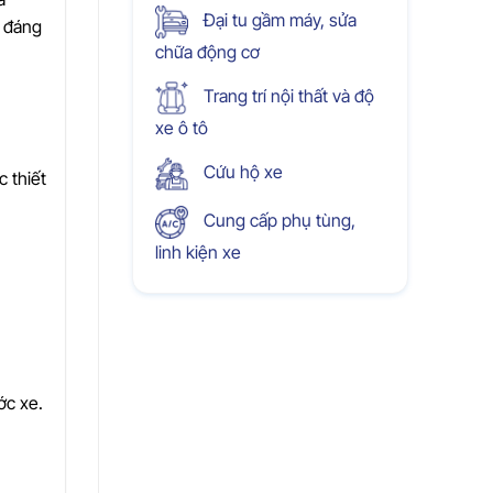
Đại tu gầm máy, sửa
ụ đáng
chữa động cơ
Trang trí nội thất và độ
xe ô tô
Cứu hộ xe
c thiết
Cung cấp phụ tùng,
linh kiện xe
ớc xe.