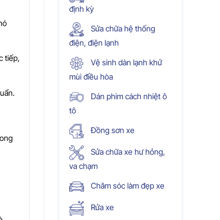
định kỳ
khó
Sửa chữa hệ thống
điện, điện lạnh
 tiếp,
Vệ sinh dàn lạnh khử
mùi điều hòa
huẩn.
Dán phim cách nhiệt ô
tô
Đồng sơn xe
rong
Sửa chữa xe hư hỏng,
va chạm
Chăm sóc làm đẹp xe
Rửa xe
à