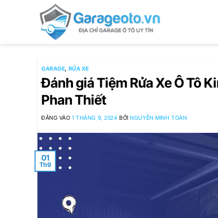
Bỏ
qua
nội
dung
GARAGE
,
RỬA XE
Đánh giá Tiệm Rửa Xe Ô Tô Kim
Phan Thiết
ĐĂNG VÀO
1 THÁNG 9, 2024
BỞI
NGUYỄN MINH TOÀN
01
Th9