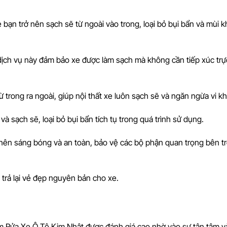
xe bạn trở nên sạch sẽ từ ngoài vào trong, loại bỏ bụi bẩn và mùi 
 dịch vụ này đảm bảo xe được làm sạch mà không cần tiếp xúc trực
từ trong ra ngoài, giúp nội thất xe luôn sạch sẽ và ngăn ngừa vi k
 sạch sẽ, loại bỏ bụi bẩn tích tụ trong quá trình sử dụng.
 nên sáng bóng và an toàn, bảo vệ các bộ phận quan trọng bên t
, trả lại vẻ đẹp nguyên bản cho xe.
ệm Rửa Xe Ô Tô Kim Nhật được đánh giá cao nhờ vào sự tận tâm v