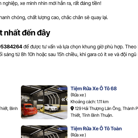
 nghiệp, xe mình nhìn mới hẳn ra, rất đáng tiền!
hanh chóng, chất lượng cao, chắc chắn sẽ quay lại.
ốt nhất đến đây
95384264
để được tư vấn và lựa chọn khung giờ phù hợp. Theo 
ổi sáng từ 8h 10h hoặc sau 15h chiều, khi gara có ít xe và đội ngũ
Tiệm Rửa Xe Ô Tô 68
(Rửa xe )
Khoảng cách: 1.11 km
iết, Bình
129 Hải Thượng Lãn Ông, Thành 
Thiết, Tỉnh Bình Thuận.
Tiệm Rửa Xe Ô Tô Toàn
(Rửa xe )