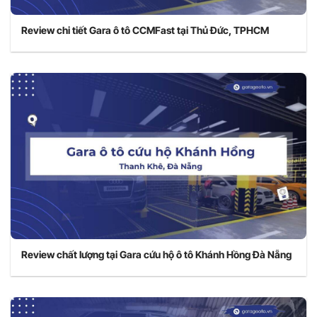
Review chi tiết Gara ô tô CCMFast tại Thủ Đức, TPHCM
Review chất lượng tại Gara cứu hộ ô tô Khánh Hồng Đà Nẵng