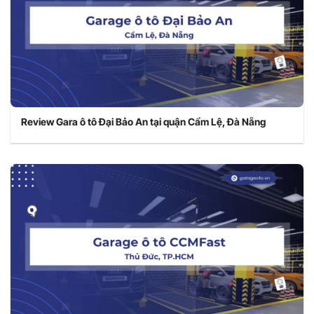
Review Gara ô tô Đại Bảo An tại quận Cẩm Lệ, Đà Nẵng