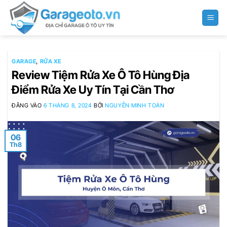
Bỏ
qua
nội
dung
GARAGE
,
RỬA XE
Review Tiệm Rửa Xe Ô Tô Hùng Địa
Điểm Rửa Xe Uy Tín Tại Cần Thơ
ĐĂNG VÀO
6 THÁNG 8, 2024
BỞI
NGUYỄN MINH TOÀN
06
Th8