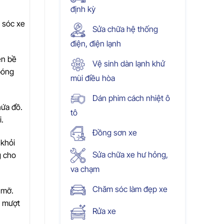
định kỳ
 sóc xe
Sửa chữa hệ thống
điện, điện lạnh
ên bề
Vệ sinh dàn lạnh khử
bóng
mùi điều hòa
Dán phim cách nhiệt ô
hứa đồ.
tô
i.
Đồng sơn xe
 khỏi
Sửa chữa xe hư hỏng,
g cho
va chạm
Chăm sóc làm đẹp xe
 mỡ.
g mượt
Rửa xe