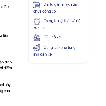
Đại tu gầm máy, sửa
 xước.
chữa động cơ
Trang trí nội thất và độ
xe ô tô
ụ tận
Cứu hộ xe
Cung cấp phụ tùng,
linh kiện xe
hận định
ghi điểm
nơi này
ng cao.