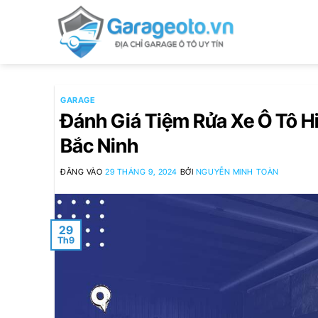
Bỏ
qua
nội
dung
GARAGE
Đánh Giá Tiệm Rửa Xe Ô Tô Hi
Bắc Ninh
ĐĂNG VÀO
29 THÁNG 9, 2024
BỞI
NGUYỄN MINH TOÀN
29
Th9