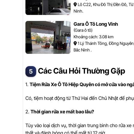
Lô C22, Khu Đô Thị Đền Đô, Từ
Ninh.
Gara Ô Tô Long Vinh
(Gara ô tô)
Khoảng cách: 3.08 km
1 Lý Thánh Tông, Đồng Nguyên,
Bắc Ninh .
Các Câu Hỏi Thường Gặp
1.
Tiệm Rửa Xe Ô Tô Hiệp Quyên có mở cửa vào n
Có, tiệm hoạt động từ Thứ Hai đến Chủ Nhật để phụ
2.
Thời gian rửa xe mất bao lâu?
Tùy vào loại dịch vụ, thời gian trung bình cho rửa x
thất và đánh bóng có thể mất từ 12 giờ.