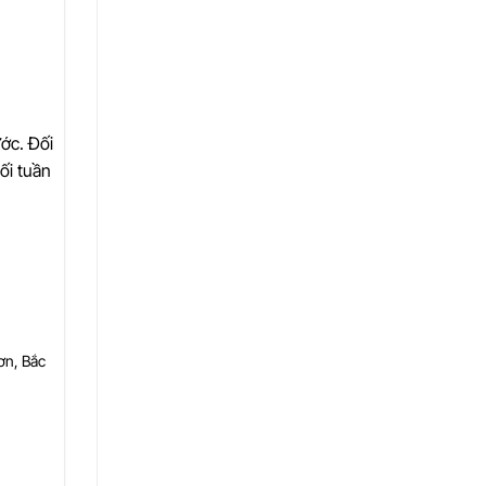
ước. Đối
ối tuần
ơn, Bắc