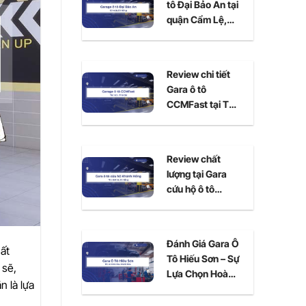
tô Đại Bảo An tại
quận Cẩm Lệ,
Đà Nẵng
Review chi tiết
Gara ô tô
CCMFast tại Thủ
Đức, TPHCM
Review chất
lượng tại Gara
cứu hộ ô tô
Khánh Hồng Đà
Nẵng
Đánh Giá Gara Ô
ất
Tô Hiếu Sơn – Sự
 sẽ,
Lựa Chọn Hoàn
n là lựa
Hảo Cho Xe Của
Bạn Tại Ninh