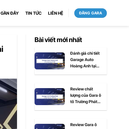
 GẦN ĐÂY
TIN TỨC
LIÊN HỆ
ĐĂNG GARA
Bài viết mới nhất
i
Đánh giá chi tiết
Garage Auto
Hoàng Anh tại
Huế
Review chất
lượng của Gara ô
tô Trường Phát
tại Huế
Review Gara ô