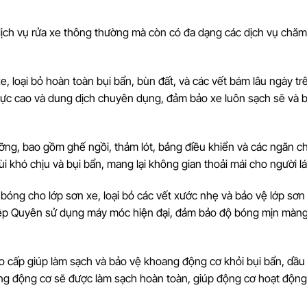
ịch vụ rửa xe thông thường mà còn có đa dạng các dịch vụ chăm
xe, loại bỏ hoàn toàn bụi bẩn, bùn đất, và các vết bám lâu ngày tr
 lực cao và dung dịch chuyên dụng, đảm bảo xe luôn sạch sẽ và 
lưỡng, bao gồm ghế ngồi, thảm lót, bảng điều khiển và các ngăn c
ùi khó chịu và bụi bẩn, mang lại không gian thoải mái cho người lá
 bóng cho lớp sơn xe, loại bỏ các vết xước nhẹ và bảo vệ lớp sơn
Hiệp Quyên sử dụng máy móc hiện đại, đảm bảo độ bóng mịn màn
ao cấp giúp làm sạch và bảo vệ khoang động cơ khỏi bụi bẩn, dầu
ang động cơ sẽ được làm sạch hoàn toàn, giúp động cơ hoạt độn