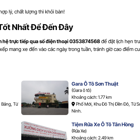
ợp lý, chất lượng thì khỏi bàn!
Tốt Nhất Để Đến Đây
ên hệ trực tiếp qua số điện thoại 0353874568
để đặt lịch hẹn tr
 xếp mang xe đến vào các ngày trong tuần, tránh giờ cao điểm cu
Gara Ô Tô Sơn Thuật
(Gara ô tô)
Khoảng cách: 1.77 km
 Bảng, Từ
Phố Mới, Khu Đô Thị Đền Đô, Từ S
Ninh.
Tiệm Rửa Xe Ô Tô Tân Hồng
(Rửa Xe)
Khoảng cách: 2.49 km