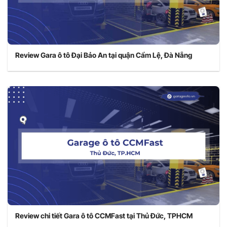
Review Gara ô tô Đại Bảo An tại quận Cẩm Lệ, Đà Nẵng
Review chi tiết Gara ô tô CCMFast tại Thủ Đức, TPHCM