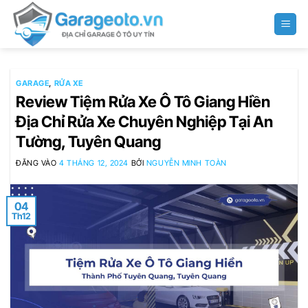
Bỏ
qua
nội
dung
GARAGE
,
RỬA XE
Review Tiệm Rửa Xe Ô Tô Giang Hiền
Địa Chỉ Rửa Xe Chuyên Nghiệp Tại An
Tường, Tuyên Quang
ĐĂNG VÀO
4 THÁNG 12, 2024
BỞI
NGUYỄN MINH TOÀN
04
Th12