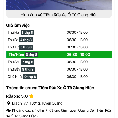
Hình ảnh về Tiệm Rửa Xe Ô Tô Giang Hiền
Giờ làm việc
Thứ Hai
06:30 - 18:00
3 thg 8
Thứ Ba
06:30 - 18:00
4 thg 8
Thứ Tư
06:30 - 18:00
5 thg 8
Thứ Năm
06:30 - 18:00
6 thg 8
Thứ Sáu
06:30 - 18:00
7 thg 8
Thứ Bảy
06:30 - 18:00
8 thg 8
Chủ Nhật
06:30 - 18:00
9 thg 8
Thông tin chung Tiệm Rửa Xe Ô Tô Giang Hiền
Rửa xe: 5,0
Địa chỉ: An Tường, Tuyên Quang
Khoảng cách: 4.6 km (Từ trung tâm Tuyên Quang đến Tiệm Rửa
Xe Ô Tô Giang Hiền).