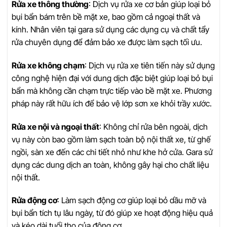
Rửa xe thông thường
: Dịch vụ rửa xe cơ bản giúp loại bỏ
bụi bẩn bám trên bề mặt xe, bao gồm cả ngoại thất và
kính. Nhân viên tại gara sử dụng các dụng cụ và chất tẩy
rửa chuyên dụng để đảm bảo xe được làm sạch tối ưu.
Rửa xe không chạm
: Dịch vụ rửa xe tiên tiến này sử dụng
công nghệ hiện đại với dung dịch đặc biệt giúp loại bỏ bụi
bẩn mà không cần chạm trực tiếp vào bề mặt xe. Phương
pháp này rất hữu ích để bảo vệ lớp sơn xe khỏi trầy xước.
Rửa xe nội và ngoại thất
: Không chỉ rửa bên ngoài, dịch
vụ này còn bao gồm làm sạch toàn bộ nội thất xe, từ ghế
ngồi, sàn xe đến các chi tiết nhỏ như khe hở cửa. Gara sử
dụng các dung dịch an toàn, không gây hại cho chất liệu
nội thất.
Rửa động cơ
: Làm sạch động cơ giúp loại bỏ dầu mỡ và
bụi bẩn tích tụ lâu ngày, từ đó giúp xe hoạt động hiệu quả
và kéo dài tuổi thọ của động cơ.