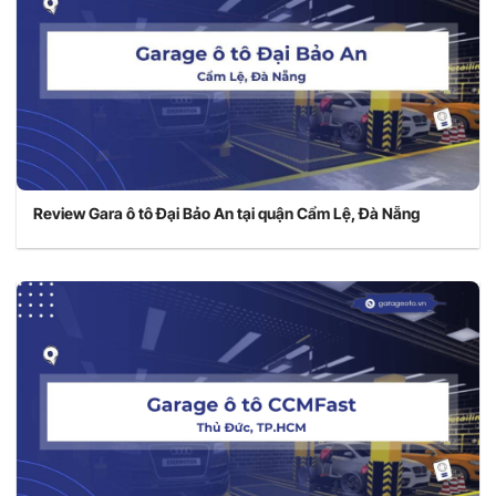
Review Gara ô tô Đại Bảo An tại quận Cẩm Lệ, Đà Nẵng