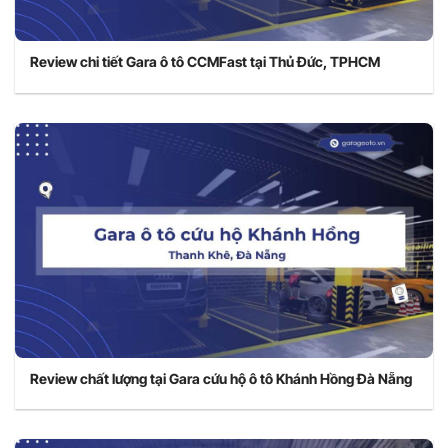
Review chi tiết Gara ô tô CCMFast tại Thủ Đức, TPHCM
Review chất lượng tại Gara cứu hộ ô tô Khánh Hồng Đà Nẵng