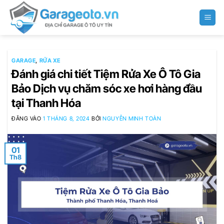
Bỏ
qua
nội
dung
GARAGE
,
RỬA XE
Đánh giá chi tiết Tiệm Rửa Xe Ô Tô Gia
Bảo Dịch vụ chăm sóc xe hơi hàng đầu
tại Thanh Hóa
ĐĂNG VÀO
1 THÁNG 8, 2024
BỞI
NGUYỄN MINH TOÀN
01
Th8