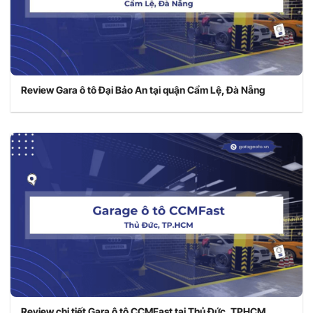
Review Gara ô tô Đại Bảo An tại quận Cẩm Lệ, Đà Nẵng
Review chi tiết Gara ô tô CCMFast tại Thủ Đức, TPHCM