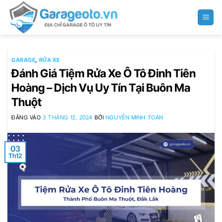
Bỏ
qua
nội
dung
GARAGE
,
RỬA XE
Đánh Giá Tiệm Rửa Xe Ô Tô Đinh Tiên
Hoàng – Dịch Vụ Uy Tín Tại Buôn Ma
Thuột
ĐĂNG VÀO
3 THÁNG 12, 2024
BỞI
NGUYỄN MINH TOÀN
03
Th12