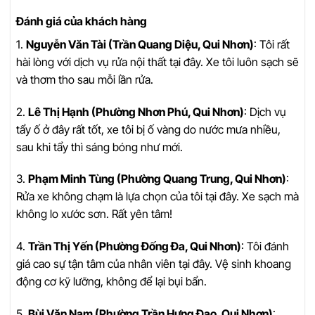
Đánh giá của khách hàng
1.
Nguyễn Văn Tài (Trần Quang Diệu, Qui Nhơn)
: Tôi rất
hài lòng với dịch vụ rửa nội thất tại đây. Xe tôi luôn sạch sẽ
và thơm tho sau mỗi lần rửa.
2.
Lê Thị Hạnh (Phường Nhơn Phú, Qui Nhơn)
: Dịch vụ
tẩy ố ở đây rất tốt, xe tôi bị ố vàng do nước mưa nhiều,
sau khi tẩy thì sáng bóng như mới.
3.
Phạm Minh Tùng (Phường Quang Trung, Qui Nhơn)
:
Rửa xe không chạm là lựa chọn của tôi tại đây. Xe sạch mà
không lo xước sơn. Rất yên tâm!
4.
Trần Thị Yến (Phường Đống Đa, Qui Nhơn)
: Tôi đánh
giá cao sự tận tâm của nhân viên tại đây. Vệ sinh khoang
động cơ kỹ lưỡng, không để lại bụi bẩn.
5.
Bùi Văn Nam (Phường Trần Hưng Đạo, Qui Nhơn)
: