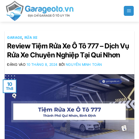
Bỏ
qua
nội
dung
GARAGE
,
RỬA XE
Review Tiệm Rửa Xe Ô Tô 777 – Dịch Vụ
Rửa Xe Chuyên Nghiệp Tại Qui Nhơn
ĐĂNG VÀO
10 THÁNG 8, 2024
BỞI
NGUYỄN MINH TOÀN
10
Th8