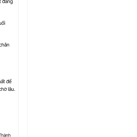
ất đáng
uối
 chắn
hất để
chờ lâu.
 Thành