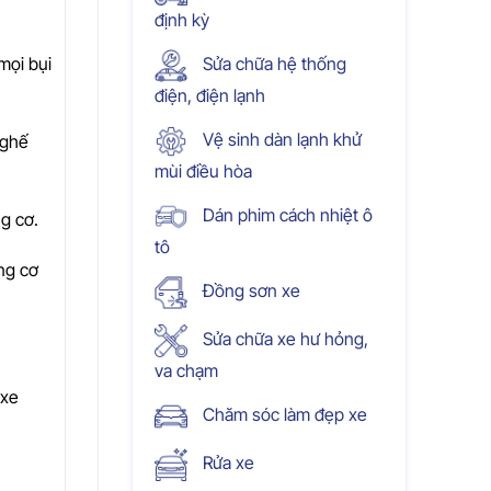
định kỳ
mọi bụi
Sửa chữa hệ thống
điện, điện lạnh
Vệ sinh dàn lạnh khử
 ghế
mùi điều hòa
Dán phim cách nhiệt ô
ng cơ.
tô
ng cơ
Đồng sơn xe
Sửa chữa xe hư hỏng,
va chạm
 xe
Chăm sóc làm đẹp xe
Rửa xe