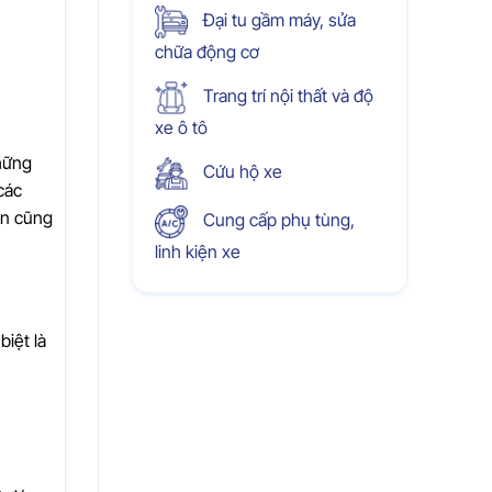
Đại tu gầm máy, sửa
chữa động cơ
Trang trí nội thất và độ
xe ô tô
những
Cứu hộ xe
các
gọn cũng
Cung cấp phụ tùng,
linh kiện xe
biệt là