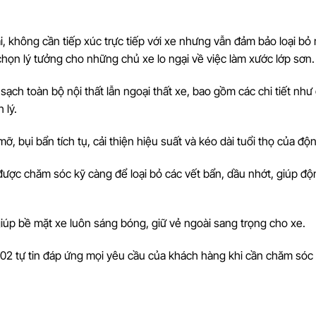
i, không cần tiếp xúc trực tiếp với xe nhưng vẫn đảm bảo loại bỏ 
họn lý tưởng cho những chủ xe lo ngại về việc làm xước lớp sơn.
m sạch toàn bộ nội thất lẫn ngoại thất xe, bao gồm các chi tiết như
 lý.
ỡ, bụi bẩn tích tụ, cải thiện hiệu suất và kéo dài tuổi thọ của độ
ược chăm sóc kỹ càng để loại bỏ các vết bẩn, dầu nhớt, giúp độ
 giúp bề mặt xe luôn sáng bóng, giữ vẻ ngoài sang trọng cho xe.
302 tự tin đáp ứng mọi yêu cầu của khách hàng khi cần chăm sóc