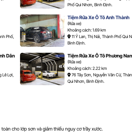
Phố Qui Nhơn, Bình Định.
Tiệm Rửa Xe Ô Tô Anh Thành
(Rửa xe)
Khoảng cách: 1.69 km
ành Phố,
11 Ỷ Lan, Thị Nải, Thành Phố Qui 
Bình Định.
ành Dân
Tiệm Rửa Xe Ô Tô Phương Na
(Rửa xe)
Khoảng cách: 2.22 km
 Lê Lợi,
76 Tây Sơn, Nguyễn Văn Cừ, Thà
Qui Nhơn, Bình Định.
 toàn cho lớp sơn và giảm thiểu nguy cơ trầy xước.