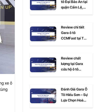
tô Đại Bảo An tại
quận Cẩm Lệ,
Đà Nẵng
Review chi tiết
Gara ô tô
CCMFast tại Thủ
Đức, TPHCM
Review chất
lượng tại Gara
cứu hộ ô tô
Khánh Hồng Đà
Nẵng
ng xe ô
 cùng
Đánh Giá Gara Ô
Tô Hiếu Sơn – Sự
Lựa Chọn Hoàn
Hảo Cho Xe Của
Bạn Tại Ninh