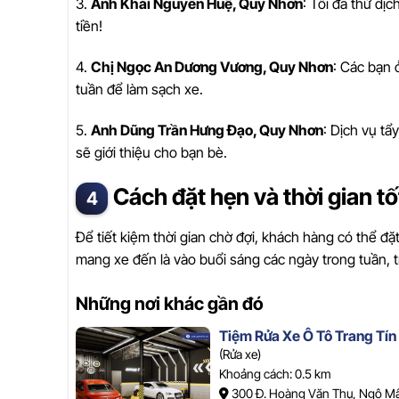
3.
Anh Khải Nguyễn Huệ, Quy Nhơn
: Tôi đã thử dịc
tiền!
4.
Chị Ngọc An Dương Vương, Quy Nhơn
: Các bạn 
tuần để làm sạch xe.
5.
Anh Dũng Trần Hưng Đạo, Quy Nhơn
: Dịch vụ tẩ
sẽ giới thiệu cho bạn bè.
Cách đặt hẹn và thời gian t
Để tiết kiệm thời gian chờ đợi, khách hàng có thể đ
mang xe đến là vào buổi sáng các ngày trong tuần, t
Những nơi khác gần đó
Tiệm Rửa Xe Ô Tô Trang Tín
(Rửa xe)
Khoảng cách: 0.5 km
300 Đ. Hoàng Văn Thụ, Ngô M