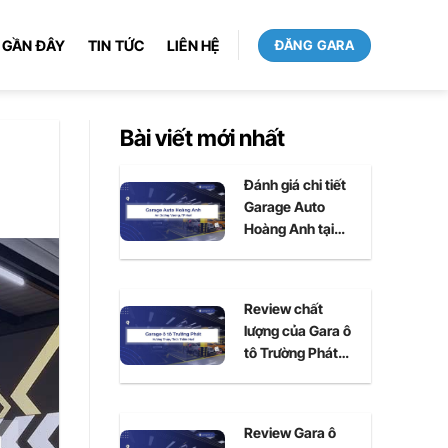
 GẦN ĐÂY
TIN TỨC
LIÊN HỆ
ĐĂNG GARA
Bài viết mới nhất
Đánh giá chi tiết
Garage Auto
Hoàng Anh tại
Huế
Review chất
lượng của Gara ô
tô Trường Phát
tại Huế
Review Gara ô