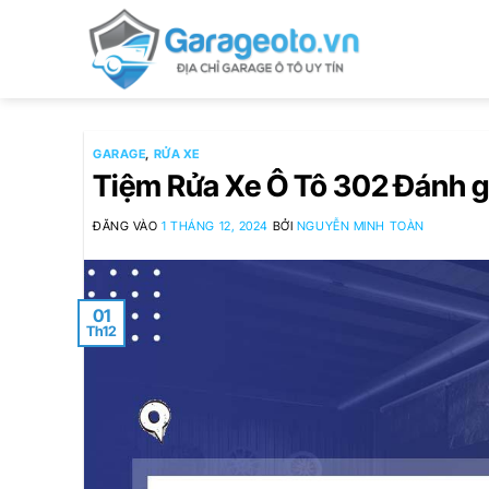
Bỏ
qua
nội
dung
GARAGE
,
RỬA XE
Tiệm Rửa Xe Ô Tô 302 Đánh gi
ĐĂNG VÀO
1 THÁNG 12, 2024
BỞI
NGUYỄN MINH TOÀN
01
Th12