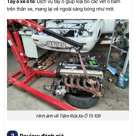
Tẩy ố xe ô tô
: Dịch vụ tẩy ố giúp loại bỏ các vết ố bám
trên thân xe, mang lại vẻ ngoài sáng bóng như mới.
Hình ảnh về Tiệm Rửa Xe Ô Tô 109