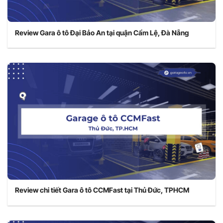
Review Gara ô tô Đại Bảo An tại quận Cẩm Lệ, Đà Nẵng
Review chi tiết Gara ô tô CCMFast tại Thủ Đức, TPHCM