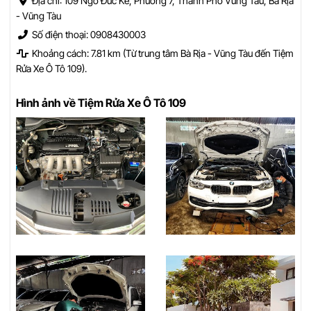
Địa chỉ: 109 Ngô Đức Kế, Phường 7, Thành Phố Vũng Tàu, Bà Rịa
- Vũng Tàu
Số điện thoại: 0908430003
Khoảng cách: 7.81 km (Từ trung tâm Bà Rịa - Vũng Tàu đến Tiệm
Rửa Xe Ô Tô 109).
Hình ảnh về Tiệm Rửa Xe Ô Tô 109