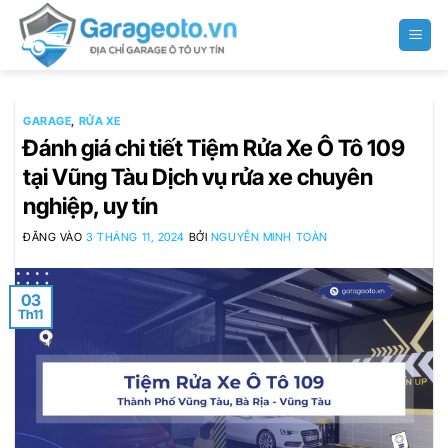
Bỏ
qua
nội
dung
GARAGE
,
RỬA XE
Đánh giá chi tiết Tiệm Rửa Xe Ô Tô 109
tại Vũng Tàu Dịch vụ rửa xe chuyên
nghiệp, uy tín
ĐĂNG VÀO
3 THÁNG 11, 2024
BỞI
NGUYỄN MINH TOÀN
03
Th11