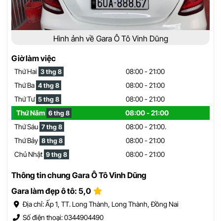
Hình ảnh về Gara Ô Tô Vinh Dũng
Giờ làm việc
Thứ Hai
08:00 - 21:00
3 thg 8
Thứ Ba
08:00 - 21:00
4 thg 8
Thứ Tư
08:00 - 21:00
5 thg 8
Thứ Năm
08:00 - 21:00
6 thg 8
Thứ Sáu
08:00 - 21:00.
7 thg 8
Thứ Bảy
08:00 - 21:00
8 thg 8
Chủ Nhật
08:00 - 21:00
9 thg 8
Thông tin chung Gara Ô Tô Vinh Dũng
Gara làm đẹp ô tô: 5,0
Địa chỉ: Ấp 1, TT. Long Thành, Long Thành, Đồng Nai
Số điện thoại: 0344904490