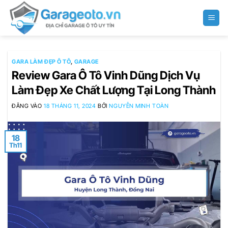
Bỏ
qua
nội
dung
GARA LÀM ĐẸP Ô TÔ
,
GARAGE
Review Gara Ô Tô Vinh Dũng Dịch Vụ
Làm Đẹp Xe Chất Lượng Tại Long Thành
ĐĂNG VÀO
18 THÁNG 11, 2024
BỞI
NGUYỄN MINH TOÀN
18
Th11