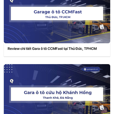
Review chi tiết Gara ô tô CCMFast tại Thủ Đức, TPHCM