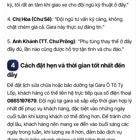
kỳ, tôi rất an tâm khi giao xe cho đội ngũ kỹ thuật ở đây.”
4.
Chị Hòa (Chư Sê)
: “Đội ngũ tư vấn kỹ càng, không
chặt chém giá cả. Gara này thực sự đáng tin.”
5.
Anh Khánh (TT. Chư Prông)
: “Phụ tùng thay thế ở đây
đầy đủ, lần nào cũng được hỗ trợ tận tình và chu đáo.”
Cách đặt hẹn và thời gian tốt nhất đến
đây
Để đặt lịch sửa chữa hoặc bảo dưỡng tại Gara Ô Tô Tý
Lốp, khách hàng có thể liên hệ trực tiếp qua số điện thoại
0865197679
. Đội ngũ tại gara sẽ sắp xếp thời gian hợp lý
nhất để phục vụ khách hàng, đặc biệt vào những ngày
cuối tuần khi lượng khách có thể đông hơn. Để tránh chờ
đợi lâu, khách hàng nên mang xe đến vào buổi sáng các
ngày trong tuần, khi lượng xe ít hơn, đảm bảo dịch vụ
được thực hiện nhanh chóng và tiết kiệm thời gian.