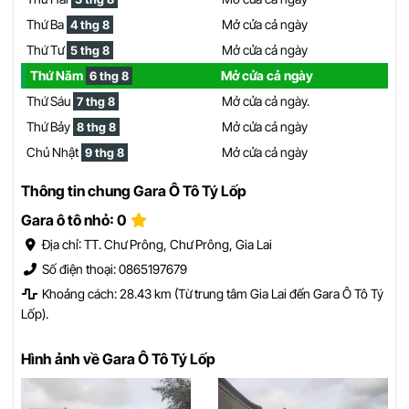
Thứ Ba
Mở cửa cả ngày
4 thg 8
Thứ Tư
Mở cửa cả ngày
5 thg 8
Thứ Năm
Mở cửa cả ngày
6 thg 8
Thứ Sáu
Mở cửa cả ngày.
7 thg 8
Thứ Bảy
Mở cửa cả ngày
8 thg 8
Chủ Nhật
Mở cửa cả ngày
9 thg 8
Thông tin chung Gara Ô Tô Tý Lốp
Gara ô tô nhỏ: 0
Địa chỉ: TT. Chư Prông, Chư Prông, Gia Lai
Số điện thoại: 0865197679
Khoảng cách: 28.43 km (Từ trung tâm Gia Lai đến Gara Ô Tô Tý
Lốp).
Hình ảnh về Gara Ô Tô Tý Lốp