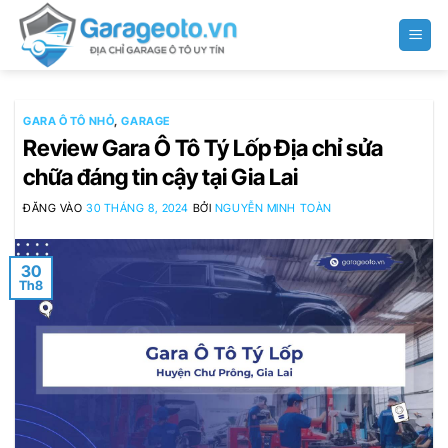
Bỏ
qua
nội
dung
GARA Ô TÔ NHỎ
,
GARAGE
Review Gara Ô Tô Tý Lốp Địa chỉ sửa
chữa đáng tin cậy tại Gia Lai
ĐĂNG VÀO
30 THÁNG 8, 2024
BỞI
NGUYỄN MINH TOÀN
30
Th8