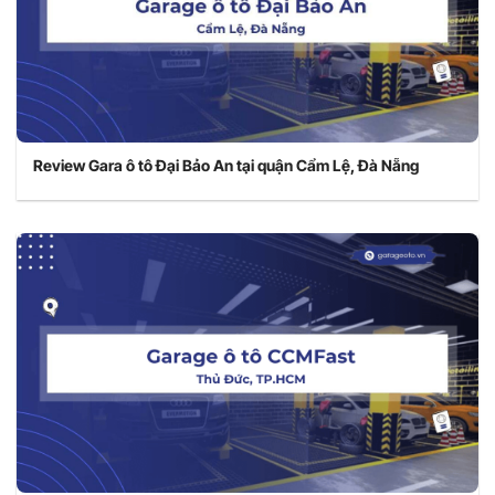
Review Gara ô tô Đại Bảo An tại quận Cẩm Lệ, Đà Nẵng