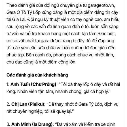
Theo đánh giá của đội ngũ chuyên gia từ garageoto.vn,
Gara Ô Tô Tý Lốp xứng đáng là một địa điểm đáng tin cậy
tại Gia Lai. Đội ngũ kỹ thuật viên có tay nghề cao, am hiểu
sâu rộng về các vấn đề liên quan đến ô tô, luôn sẵn sàng
tư vấn và hỗ trợ khách hàng một cách tận tâm. Đặc biệt,
cơ sở vật chất tại gara được trang bị đầy đủ để đáp ứng
tốt các yêu cầu sửa chữa và bảo dưỡng từ đơn giản đến
phức tạp. Bên cạnh đó, phong cách phục vụ nhiệt tình,
chu đáo cũng là một điểm cộng lớn.
Các đánh giá của khách hàng
1.
Anh Tuấn (Chư Prông)
: “Tôi đã thay lốp ở đây và rất hài
lòng. Nhân viên tận tâm, nhanh chóng, giá cả hợp lý.”
2.
Chị Lan (Pleiku)
: “Đã thay nhớt ở Gara Tý Lốp, dịch vụ
rất chuyên nghiệp, tôi sẽ quay lại.”
3.
Anh Minh (Ia Drang)
: “Đã vá xăm và kiểm tra xe định