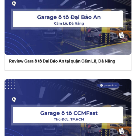
Review Gara ô tô Đại Bảo An tại quận Cẩm Lệ, Đà Nẵng