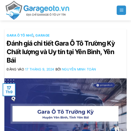
Bỏ
qua
nội
dung
GARA Ô TÔ NHỎ
,
GARAGE
Đánh giá chi tiết Gara Ô Tô Trường Kỳ
Chất lượng và Uy tín tại Yên Bình, Yên
Bái
ĐĂNG VÀO
17 THÁNG 9, 2024
BỞI
NGUYỄN MINH TOÀN
17
Th9