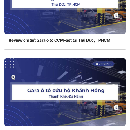
Review chi tiết Gara ô tô CCMFast tại Thủ Đức, TPHCM