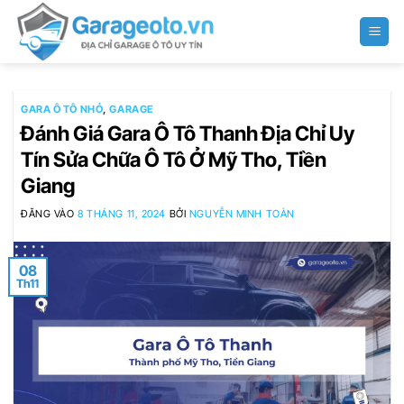
Bỏ
qua
nội
dung
GARA Ô TÔ NHỎ
,
GARAGE
Đánh Giá Gara Ô Tô Thanh Địa Chỉ Uy
Tín Sửa Chữa Ô Tô Ở Mỹ Tho, Tiền
Giang
ĐĂNG VÀO
8 THÁNG 11, 2024
BỞI
NGUYỄN MINH TOÀN
08
Th11