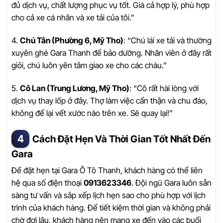
đủ dịch vụ, chất lượng phục vụ tốt. Giá cả hợp lý, phù hợp
cho cả xe cá nhân và xe tải của tôi.”
4.
Chú Tân (Phường 6, Mỹ Tho)
: “Chú lái xe tải và thường
xuyên ghé Gara Thanh để bảo dưỡng. Nhân viên ở đây rất
giỏi, chú luôn yên tâm giao xe cho các cháu.”
5.
Cô Lan (Trung Lương, Mỹ Tho)
: “Cô rất hài lòng với
dịch vụ thay lốp ở đây. Thợ làm việc cẩn thận và chu đáo,
không để lại vết xước nào trên xe. Sẽ quay lại!”
Cách Đặt Hẹn Và Thời Gian Tốt Nhất Đến
Gara
Để đặt hẹn tại Gara Ô Tô Thanh, khách hàng có thể liên
hệ qua số điện thoại
0913623346
. Đội ngũ Gara luôn sẵn
sàng tư vấn và sắp xếp lịch hẹn sao cho phù hợp với lịch
trình của khách hàng. Để tiết kiệm thời gian và không phải
chờ đợi lâu, khách hàng nên mang xe đến vào các buổi