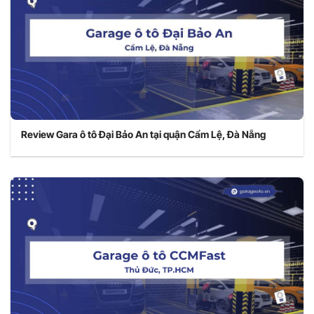
Review Gara ô tô Đại Bảo An tại quận Cẩm Lệ, Đà Nẵng