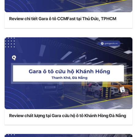
Review chi tiết Gara ô tô CCMFast tại Thủ Đức, TPHCM
Review chất lượng tại Gara cứu hộ ô tô Khánh Hồng Đà Nẵng