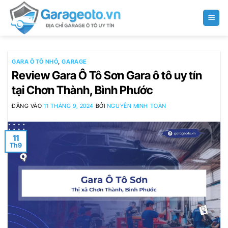
Bỏ
qua
nội
dung
GARA Ô TÔ NHỎ
,
GARAGE
Review Gara Ô Tô Sơn Gara ô tô uy tín
tại Chơn Thành, Bình Phước
ĐĂNG VÀO
11 THÁNG 9, 2024
BỞI
NGUYỄN MINH TOÀN
11
Th9