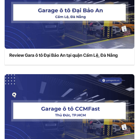
Review Gara ô tô Đại Bảo An tại quận Cẩm Lệ, Đà Nẵng