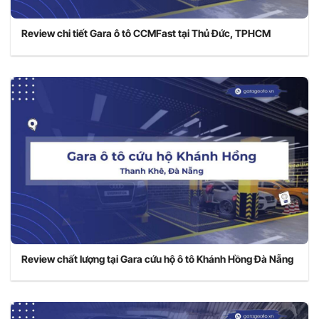
Review chi tiết Gara ô tô CCMFast tại Thủ Đức, TPHCM
Review chất lượng tại Gara cứu hộ ô tô Khánh Hồng Đà Nẵng