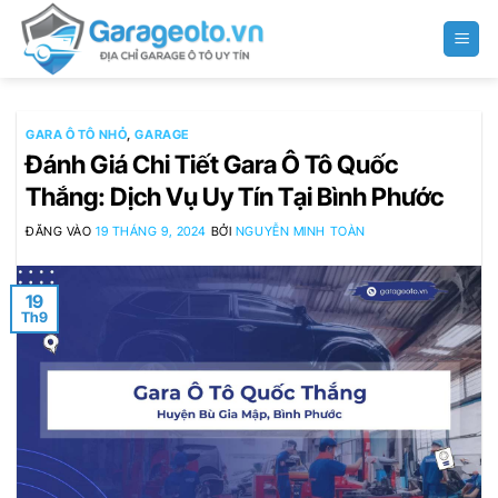
Bỏ
qua
nội
dung
GARA Ô TÔ NHỎ
,
GARAGE
Đánh Giá Chi Tiết Gara Ô Tô Quốc
Thắng: Dịch Vụ Uy Tín Tại Bình Phước
ĐĂNG VÀO
19 THÁNG 9, 2024
BỞI
NGUYỄN MINH TOÀN
19
Th9