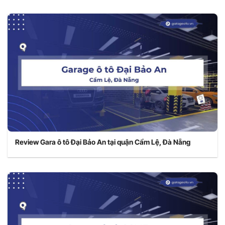
Review Gara ô tô Đại Bảo An tại quận Cẩm Lệ, Đà Nẵng