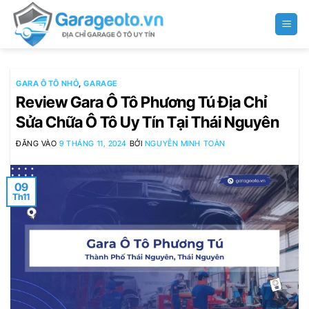
Bỏ
qua
nội
dung
GARA Ô TÔ NHỎ
,
GARAGE
Review Gara Ô Tô Phương Tú Địa Chỉ
Sửa Chữa Ô Tô Uy Tín Tại Thái Nguyên
ĐĂNG VÀO
9 THÁNG 11, 2024
BỞI
NGUYỄN MINH TOÀN
09
Th11