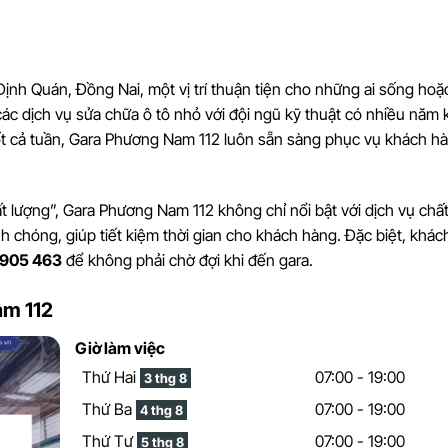
Định Quán, Đồng Nai, một vị trí thuận tiện cho những ai sống hoặ
ác dịch vụ sửa chữa ô tô nhỏ với đội ngũ kỹ thuật có nhiều năm 
uốt cả tuần, Gara Phương Nam 112 luôn sẵn sàng phục vụ khách h
 lượng”, Gara Phương Nam 112 không chỉ nổi bật với dịch vụ chấ
 chóng, giúp tiết kiệm thời gian cho khách hàng. Đặc biệt, khá
 905 463
để không phải chờ đợi khi đến gara.
am 112
Giờ làm việc
Thứ Hai
07:00 - 19:00
3 thg 8
Thứ Ba
07:00 - 19:00
4 thg 8
Thứ Tư
07:00 - 19:00
5 thg 8