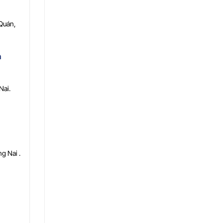
Quán,
n
Nai.
g Nai .