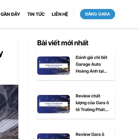
 GẦN ĐÂY
TIN TỨC
LIÊN HỆ
ĐĂNG GARA
Bài viết mới nhất
y
Đánh giá chi tiết
Garage Auto
Hoàng Anh tại
Huế
Review chất
lượng của Gara ô
tô Trường Phát
tại Huế
Review Gara ô