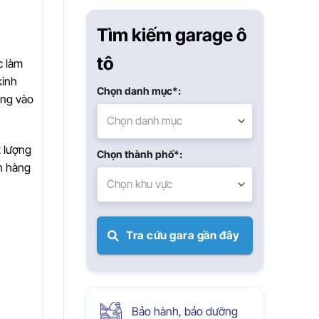
Xuân
Tìm kiếm garage ô
tô
c làm
kinh
Chọn danh mục*:
àng vào
Chọn danh mục
t lượng
Chọn thành phố*:
ch hàng
Chọn khu vực
Tra cứu gara gần đây
Bảo hành, bảo dưỡng