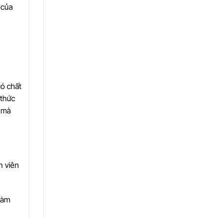
 của
có chất
 thức
c mà
n viên
 làm