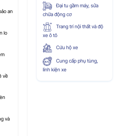
Đại tu gầm máy, sửa
bảo an
chữa động cơ
Trang trí nội thất và độ
n lo
xe ô tô
Cứu hộ xe
iệm
Cung cấp phụ tùng,
linh kiện xe
ề về
đèn
ng và