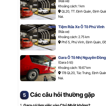
(Rửa xe)
Khoảng cách: 1 km
QL20, TT. Định Quán, Định Qu
Nai.
Tiệm Rửa Xe Ô Tô Phú Vinh
(Rửa xe)
Khoảng cách: 2.75 km
Phố 5, Phú Vinh, Định Quán, Đồ
Gara Ô Tô Nhị Nguyên Đồng
(Gara ô tô)
Khoảng cách: 19.67 km
178 QL20, Túc Trưng, Định Quá
Nai.
Các câu hỏi thường gặp
1.
Gara có làm việc vào Chủ Nhật không?