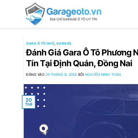
Bỏ
qua
nội
dung
GARA Ô TÔ NHỎ
,
GARAGE
Đánh Giá Gara Ô Tô Phương 
Tín Tại Định Quán, Đồng Nai
ĐĂNG VÀO
20 THÁNG 8, 2024
BỞI
NGUYỄN MINH TOÀN
20
Th8