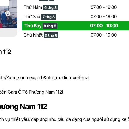
Thứ Năm
07:00 - 19:00
6 thg 8
Thứ Sáu
07:00 - 19:00.
7 thg 8
Thứ Bảy
07:00 - 19:00
8 thg 8
Chủ Nhật
07:00 - 19:00
9 thg 8
 112
site/?utm_source=gmb&utm_medium=referral
đến Gara Ô Tô Phương Nam 112).
Phương Nam 112
h vụ thiết yếu, đáp ứng nhu cầu đa dạng của người sử dụng xe ô