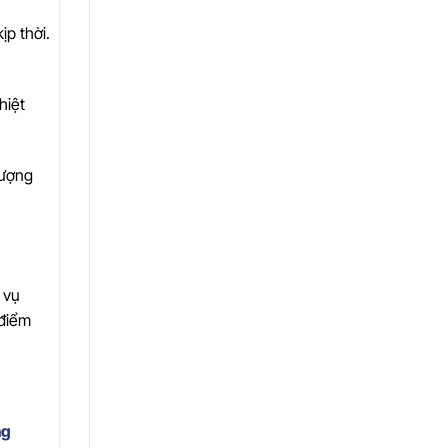
ịp thời.
hiệt
lượng
 vụ
 điểm
ng