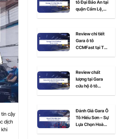
tô Đại Bảo An tại
quận Cẩm Lệ,
Đà Nẵng
Review chi tiết
Gara ô tô
CCMFast tại Thủ
Đức, TPHCM
Review chất
lượng tại Gara
cứu hộ ô tô
Khánh Hồng Đà
Nẵng
Đánh Giá Gara Ô
tin cậy
Tô Hiếu Sơn – Sự
ác dịch
Lựa Chọn Hoàn
 khi
Hảo Cho Xe Của
Bạn Tại Ninh