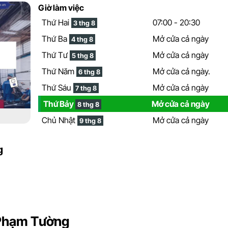
Giờ làm việc
Thứ Hai
07:00 - 20:30
3 thg 8
Thứ Ba
Mở cửa cả ngày
4 thg 8
Thứ Tư
Mở cửa cả ngày
5 thg 8
Thứ Năm
Mở cửa cả ngày.
6 thg 8
Thứ Sáu
Mở cửa cả ngày
7 thg 8
Thứ Bảy
Mở cửa cả ngày
8 thg 8
Chủ Nhật
Mở cửa cả ngày
9 thg 8
g
 Phạm Tường