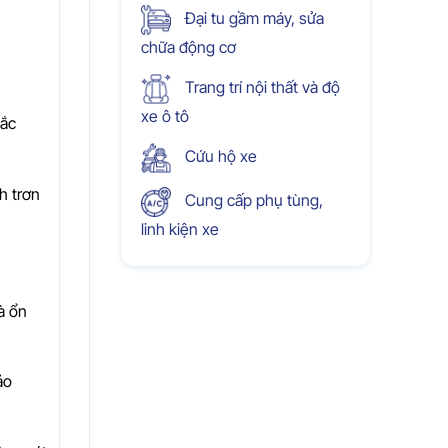
Đại tu gầm máy, sửa
chữa động cơ
Trang trí nội thất và độ
xe ô tô
hắc
Cứu hộ xe
h trơn
Cung cấp phụ tùng,
linh kiện xe
à ổn
ảo