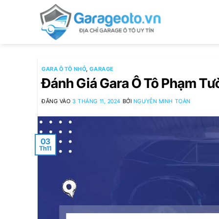
Bỏ
qua
nội
dung
GARA Ô TÔ NHỎ
,
GARAGE
Đánh Giá Gara Ô Tô Phạm Tườ
ĐĂNG VÀO
3 THÁNG 11, 2024
BỞI
NGUYỄN MINH TOÀN
03
Th11