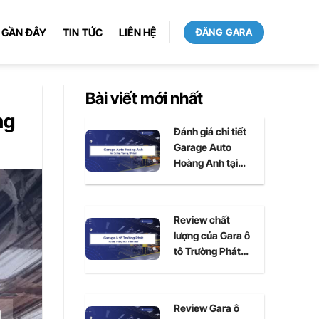
 GẦN ĐÂY
TIN TỨC
LIÊN HỆ
ĐĂNG GARA
Bài viết mới nhất
ng
Đánh giá chi tiết
Garage Auto
Hoàng Anh tại
Huế
Review chất
lượng của Gara ô
tô Trường Phát
tại Huế
Review Gara ô