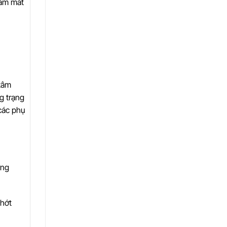
làm mát
 tâm
g trạng
 các phụ
ợng
nhớt