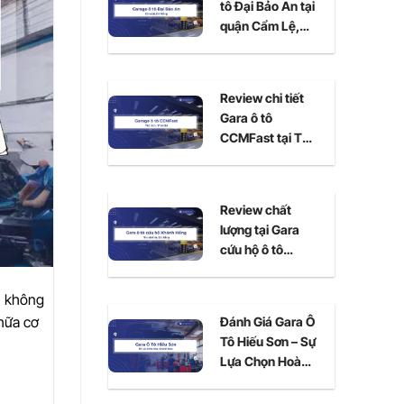
tô Đại Bảo An tại
quận Cẩm Lệ,
Đà Nẵng
Review chi tiết
Gara ô tô
CCMFast tại Thủ
Đức, TPHCM
Review chất
lượng tại Gara
cứu hộ ô tô
Khánh Hồng Đà
Nẵng
n không
hữa cơ
Đánh Giá Gara Ô
Tô Hiếu Sơn – Sự
Lựa Chọn Hoàn
Hảo Cho Xe Của
Bạn Tại Ninh