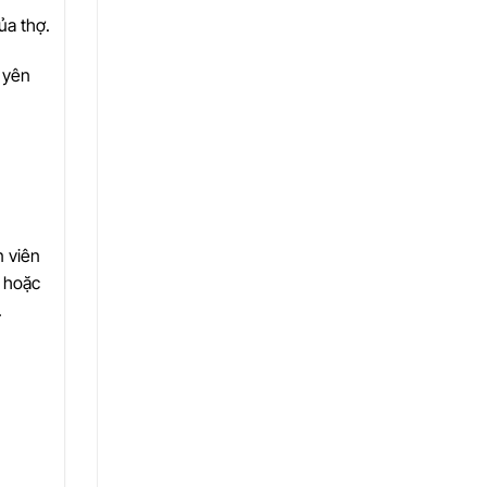
ủa thợ.
 yên
 viên
i hoặc
.