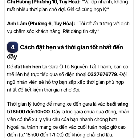
Chị Hương (Phường 10, Tuy Hòa):
“Vá lốp nhanh, không
mất nhiều thời gian chờ đợi. Giá cả cũng hợp lý.”
Anh Lâm (Phường 6, Tuy Hòa):
“Tôi rất ấn tượng với dịch
vụ chăm sóc khách hàng. Rất đáng tin cậy.”
Cách đặt hẹn và thời gian tốt nhất đến
đây
Để
đặt lịch hẹn
tại Gara Ô Tô Nguyễn Tất Thành, bạn có
thể liên hệ trực tiếp qua số điện thoại
0327676779
. Đội
ngũ nhân viên sẽ hỗ trợ bạn sắp xếp thời gian phù hợp
nhất để tiết kiệm thời gian chờ đợi.
Thời gian lý tưởng để mang xe đến gara là vào
buổi sáng
từ 8h00 đến 10h00
. Đây là lúc gara chưa quá đông, nhân
viên có thể xử lý yêu cầu của bạn nhanh chóng hơn.
Ngoài ra, tránh mang xe đến vào cuối tuần hoặc giờ cao
điểm (từ 15h00 đến 17h00) để không phải chờ lâu.