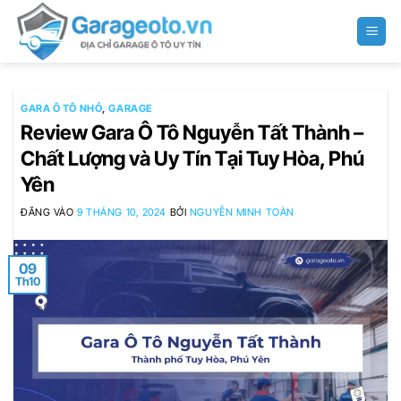
Bỏ
qua
nội
dung
GARA Ô TÔ NHỎ
,
GARAGE
Review Gara Ô Tô Nguyễn Tất Thành –
Chất Lượng và Uy Tín Tại Tuy Hòa, Phú
Yên
ĐĂNG VÀO
9 THÁNG 10, 2024
BỞI
NGUYỄN MINH TOÀN
09
Th10