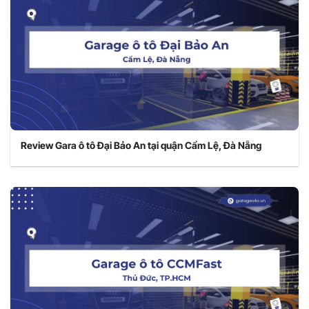
Review Gara ô tô Đại Bảo An tại quận Cẩm Lệ, Đà Nẵng