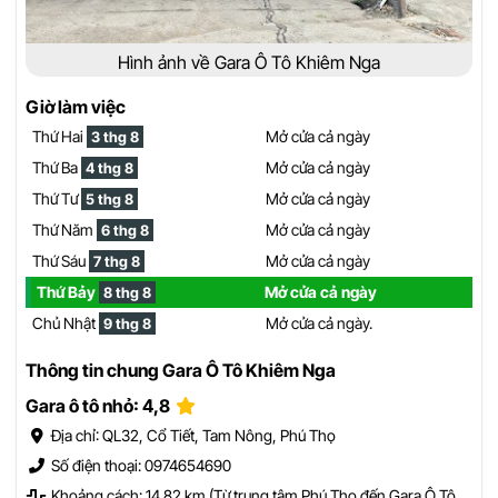
Hình ảnh về Gara Ô Tô Khiêm Nga
Giờ làm việc
Thứ Hai
Mở cửa cả ngày
3 thg 8
Thứ Ba
Mở cửa cả ngày
4 thg 8
Thứ Tư
Mở cửa cả ngày
5 thg 8
Thứ Năm
Mở cửa cả ngày
6 thg 8
Thứ Sáu
Mở cửa cả ngày
7 thg 8
Thứ Bảy
Mở cửa cả ngày
8 thg 8
Chủ Nhật
Mở cửa cả ngày.
9 thg 8
Thông tin chung Gara Ô Tô Khiêm Nga
Gara ô tô nhỏ: 4,8
Địa chỉ: QL32, Cổ Tiết, Tam Nông, Phú Thọ
Số điện thoại: 0974654690
Khoảng cách: 14.82 km (Từ trung tâm Phú Thọ đến Gara Ô Tô