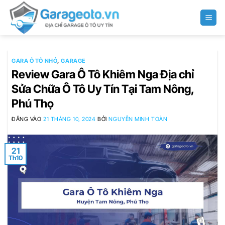
Bỏ
qua
nội
dung
GARA Ô TÔ NHỎ
,
GARAGE
Review Gara Ô Tô Khiêm Nga Địa chỉ
Sửa Chữa Ô Tô Uy Tín Tại Tam Nông,
Phú Thọ
ĐĂNG VÀO
21 THÁNG 10, 2024
BỞI
NGUYỄN MINH TOÀN
21
Th10