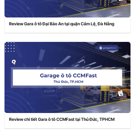
Review Gara ô tô Đại Bảo An tại quận Cẩm Lệ, Đà Nẵng
Review chi tiết Gara ô tô CCMFast tại Thủ Đức, TPHCM