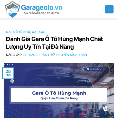
Bỏ
qua
nội
dung
GARA Ô TÔ NHỎ
,
GARAGE
Đánh Giá Gara Ô Tô Hùng Mạnh Chất
Lượng Uy Tín Tại Đà Nẵng
ĐĂNG VÀO
25 THÁNG 9, 2024
BỞI
NGUYỄN MINH TOÀN
25
Th9