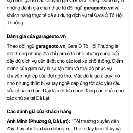
sự đánh giá từ các chuyên gia và khách hàng. Dưới đây là
những đánh giá chân thực từ đội ngũ
garageoto.vn
và
khách hàng thực tế đã sử dụng dịch vụ tại Gara Ô Tô Hội
Thưởng.
Đánh giá của garageoto.vn
Theo đội ngũ
garageoto.vn
, Gara Ô Tô Hội Thưởng là
một trong những địa chỉ gara ô tô nhỏ nhưng cung cấp
đầy đủ dịch vụ cần thiết cho các loại xe phổ thông. Điểm
mạnh của gara này là sự tận tâm và thái độ phục vụ
chuyên nghiệp của đội ngũ thợ. Mặc dù là gara quy mô
nhỏ nhưng thiết bị và tay nghề đáp ứng tốt các yêu cầu
sửa chữa cơ bản. Đây là một lựa chọn đáng cân nhắc cho
các chủ xe tại Đà Lạt.
Các đánh giá của khách hàng
Anh Minh (Phường 8, Đà Lạt):
“Tôi thường xuyên đến
đây thay nhớt và bảo dưỡng xe. Thợ ở đây làm rất kỹ và