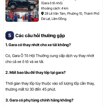
(Gara ô tô nhỏ)
Khoảng cách: 4 km
28 Lê Văn Tám, Phường 10, Thành Phố
Đà Lạt, Lâm Đồng.
Các câu hỏi thường gặp
1. Gara có thay nhớt cho xe tải không?
Có, Gara Ô Tô Hội Thưởng cung cấp dịch vụ thay nhớt
cho cả xe ô tô và xe tải.
2. Mất bao lâu để thay lốp tại gara?
Thời gian thay lốp tùy thuộc vào số lượng lốp cần thay,
thường mất từ 30 đến 45 phút.
3. Gara có phụ tùng chính hãng không?