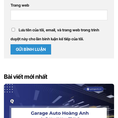
Trang web
Lưu tên của tôi, email, và trang web trong trình
duyệt này cho lần bình luận kế tiếp của tôi.
Bài viết mới nhất