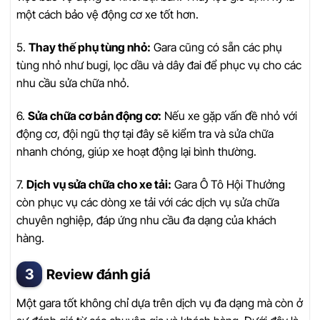
một cách bảo vệ động cơ xe tốt hơn.
5.
Thay thế phụ tùng nhỏ:
Gara cũng có sẵn các phụ
tùng nhỏ như bugi, lọc dầu và dây đai để phục vụ cho các
nhu cầu sửa chữa nhỏ.
6.
Sửa chữa cơ bản động cơ:
Nếu xe gặp vấn đề nhỏ với
động cơ, đội ngũ thợ tại đây sẽ kiểm tra và sửa chữa
nhanh chóng, giúp xe hoạt động lại bình thường.
7.
Dịch vụ sửa chữa cho xe tải:
Gara Ô Tô Hội Thưởng
còn phục vụ các dòng xe tải với các dịch vụ sửa chữa
chuyên nghiệp, đáp ứng nhu cầu đa dạng của khách
hàng.
Review đánh giá
Một gara tốt không chỉ dựa trên dịch vụ đa dạng mà còn ở