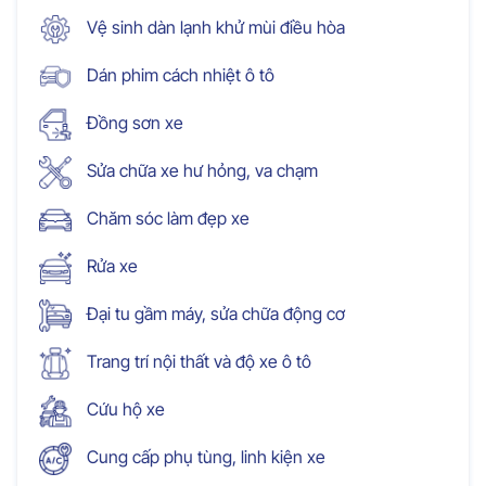
Vệ sinh dàn lạnh khử mùi điều hòa
Dán phim cách nhiệt ô tô
Đồng sơn xe
Sửa chữa xe hư hỏng, va chạm
Chăm sóc làm đẹp xe
Rửa xe
Đại tu gầm máy, sửa chữa động cơ
Trang trí nội thất và độ xe ô tô
Cứu hộ xe
Cung cấp phụ tùng, linh kiện xe