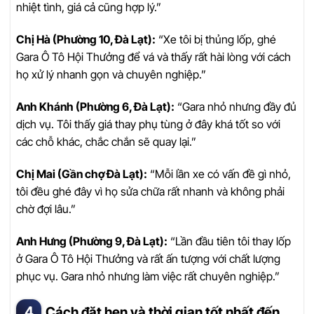
nhiệt tình, giá cả cũng hợp lý.”
Chị Hà (Phường 10, Đà Lạt):
“Xe tôi bị thủng lốp, ghé
Gara Ô Tô Hội Thưởng để vá và thấy rất hài lòng với cách
họ xử lý nhanh gọn và chuyên nghiệp.”
Anh Khánh (Phường 6, Đà Lạt):
“Gara nhỏ nhưng đầy đủ
dịch vụ. Tôi thấy giá thay phụ tùng ở đây khá tốt so với
các chỗ khác, chắc chắn sẽ quay lại.”
Chị Mai (Gần chợ Đà Lạt):
“Mỗi lần xe có vấn đề gì nhỏ,
tôi đều ghé đây vì họ sửa chữa rất nhanh và không phải
chờ đợi lâu.”
Anh Hưng (Phường 9, Đà Lạt):
“Lần đầu tiên tôi thay lốp
ở Gara Ô Tô Hội Thưởng và rất ấn tượng với chất lượng
phục vụ. Gara nhỏ nhưng làm việc rất chuyên nghiệp.”
Cách đặt hẹn và thời gian tốt nhất đến