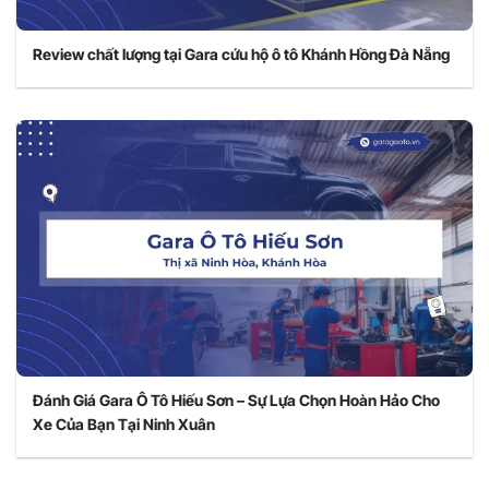
Review chất lượng tại Gara cứu hộ ô tô Khánh Hồng Đà Nẵng
Đánh Giá Gara Ô Tô Hiếu Sơn – Sự Lựa Chọn Hoàn Hảo Cho
Xe Của Bạn Tại Ninh Xuân