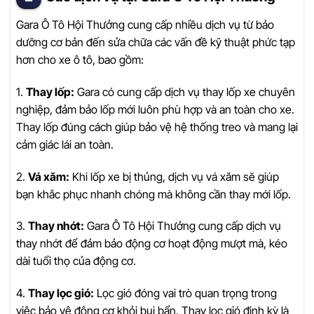
Gara Ô Tô Hội Thưởng cung cấp nhiều dịch vụ từ bảo
dưỡng cơ bản đến sửa chữa các vấn đề kỹ thuật phức tạp
hơn cho xe ô tô, bao gồm:
1.
Thay lốp:
Gara có cung cấp dịch vụ thay lốp xe chuyên
nghiệp, đảm bảo lốp mới luôn phù hợp và an toàn cho xe.
Thay lốp đúng cách giúp bảo vệ hệ thống treo và mang lại
cảm giác lái an toàn.
2.
Vá xăm:
Khi lốp xe bị thủng, dịch vụ vá xăm sẽ giúp
bạn khắc phục nhanh chóng mà không cần thay mới lốp.
3.
Thay nhớt:
Gara Ô Tô Hội Thưởng cung cấp dịch vụ
thay nhớt để đảm bảo động cơ hoạt động mượt mà, kéo
dài tuổi thọ của động cơ.
4.
Thay lọc gió:
Lọc gió đóng vai trò quan trọng trong
việc bảo vệ động cơ khỏi bụi bẩn. Thay lọc gió định kỳ là