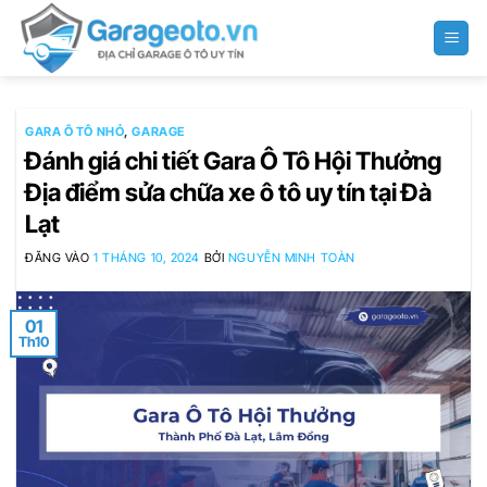
Bỏ
qua
nội
dung
GARA Ô TÔ NHỎ
,
GARAGE
Đánh giá chi tiết Gara Ô Tô Hội Thưởng
Địa điểm sửa chữa xe ô tô uy tín tại Đà
Lạt
ĐĂNG VÀO
1 THÁNG 10, 2024
BỞI
NGUYỄN MINH TOÀN
01
Th10