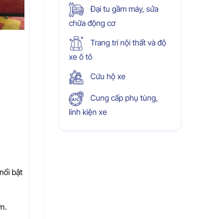
Đại tu gầm máy, sửa
chữa động cơ
Trang trí nội thất và độ
xe ô tô
Cứu hộ xe
Cung cấp phụ tùng,
linh kiện xe
nổi bật
ơn.