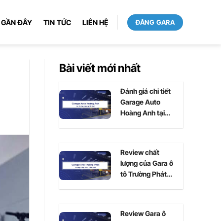
 GẦN ĐÂY
TIN TỨC
LIÊN HỆ
ĐĂNG GARA
Bài viết mới nhất
Đánh giá chi tiết
Garage Auto
Hoàng Anh tại
Huế
Review chất
lượng của Gara ô
tô Trường Phát
tại Huế
Review Gara ô