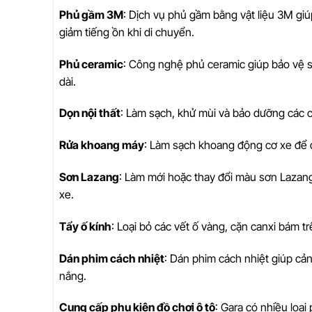
Phủ gầm 3M
: Dịch vụ phủ gầm bằng vật liệu 3M giúp
giảm tiếng ồn khi di chuyển.
Phủ ceramic
: Công nghệ phủ ceramic giúp bảo vệ sơn
dài.
Dọn nội thất
: Làm sạch, khử mùi và bảo dưỡng các ch
Rửa khoang máy
: Làm sạch khoang động cơ xe để d
Sơn Lazang
: Làm mới hoặc thay đổi màu sơn Lazan
xe.
Tẩy ố kính
: Loại bỏ các vết ố vàng, cặn canxi bám tr
Dán phim cách nhiệt
: Dán phim cách nhiệt giúp cản
nắng.
Cung cấp phụ kiện đồ chơi ô tô
: Gara có nhiều loại