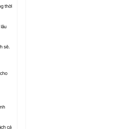
ng thời
 lâu
h sẽ.
 cho
ánh
ách cá