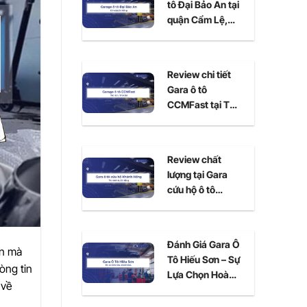
tô Đại Bảo An tại
quận Cẩm Lệ,
Đà Nẵng
Review chi tiết
Gara ô tô
CCMFast tại Thủ
Đức, TPHCM
Review chất
lượng tại Gara
cứu hộ ô tô
Khánh Hồng Đà
Nẵng
Đánh Giá Gara Ô
ên mà
Tô Hiếu Sơn – Sự
òng tin
Lựa Chọn Hoàn
 về
Hảo Cho Xe Của
Bạn Tại Ninh