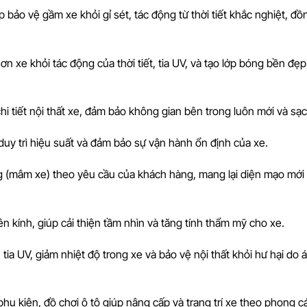
 bảo vệ gầm xe khỏi gỉ sét, tác động từ thời tiết khắc nghiệt, đồ
 xe khỏi tác động của thời tiết, tia UV, và tạo lớp bóng bền đẹp
i tiết nội thất xe, đảm bảo không gian bên trong luôn mới và sạc
uy trì hiệu suất và đảm bảo sự vận hành ổn định của xe.
g (mâm xe) theo yêu cầu của khách hàng, mang lại diện mạo mới
ên kính, giúp cải thiện tầm nhìn và tăng tính thẩm mỹ cho xe.
 tia UV, giảm nhiệt độ trong xe và bảo vệ nội thất khỏi hư hại do 
 phụ kiện, đồ chơi ô tô giúp nâng cấp và trang trí xe theo phong c