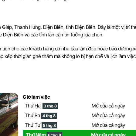
iáp, Thanh Hưng, Điện Biên, tỉnh Điện Biên. Đây là một vị trí thu
Điện Biên và các tỉnh lân cận tin tưởng lựa chọn.
n tiện cho các khách hàng có nhu cầu làm đẹp hoặc bảo dưỡng x
p xếp thời gian ghé thăm mà không lo bị hạn chế về lịch làm việc
Giờ làm việc
Thứ Hai
Mở cửa cả ngày
3 thg 8
Thứ Ba
Mở cửa cả ngày
4 thg 8
Thứ Tư
Mở cửa cả ngày
5 thg 8
Thứ Năm
Mở cửa cả ngày
6 thg 8