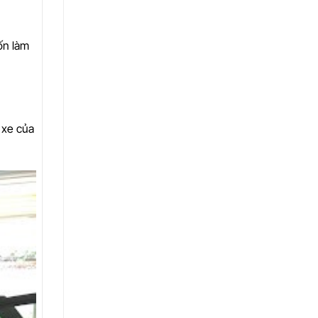
ốn làm
 xe của