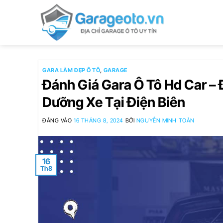
Bỏ
qua
nội
dung
GARA LÀM ĐẸP Ô TÔ
,
GARAGE
Đánh Giá Gara Ô Tô Hd Car –
Dưỡng Xe Tại Điện Biên
ĐĂNG VÀO
16 THÁNG 8, 2024
BỞI
NGUYỄN MINH TOÀN
16
Th8