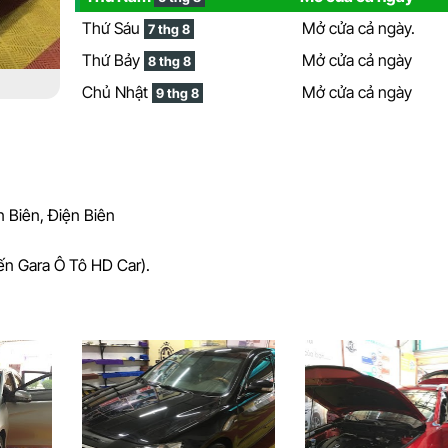
Thứ Sáu
Mở cửa cả ngày.
7 thg 8
Thứ Bảy
Mở cửa cả ngày
8 thg 8
Chủ Nhật
Mở cửa cả ngày
9 thg 8
 Biên, Điện Biên
ến Gara Ô Tô HD Car).