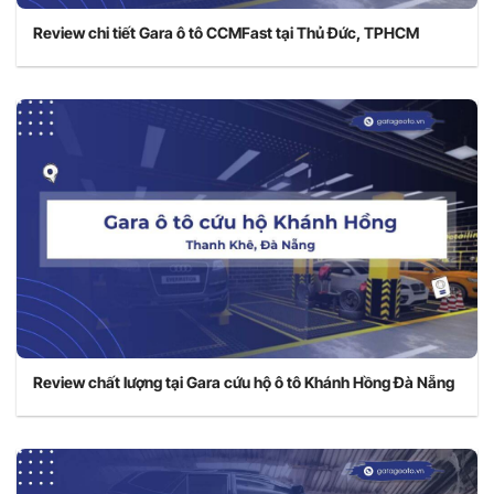
Review chi tiết Gara ô tô CCMFast tại Thủ Đức, TPHCM
Review chất lượng tại Gara cứu hộ ô tô Khánh Hồng Đà Nẵng