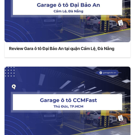
Review Gara ô tô Đại Bảo An tại quận Cẩm Lệ, Đà Nẵng