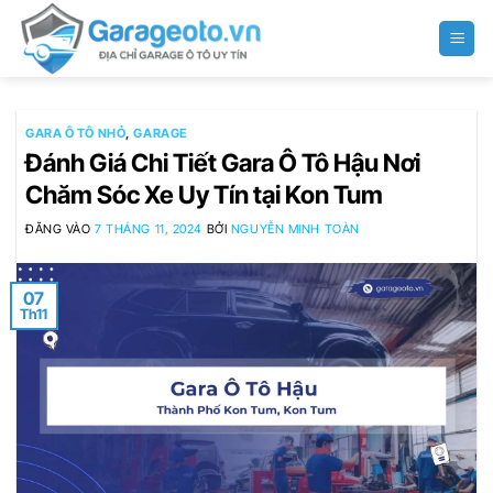
Bỏ
qua
nội
dung
GARA Ô TÔ NHỎ
,
GARAGE
Đánh Giá Chi Tiết Gara Ô Tô Hậu Nơi
Chăm Sóc Xe Uy Tín tại Kon Tum
ĐĂNG VÀO
7 THÁNG 11, 2024
BỞI
NGUYỄN MINH TOÀN
07
Th11