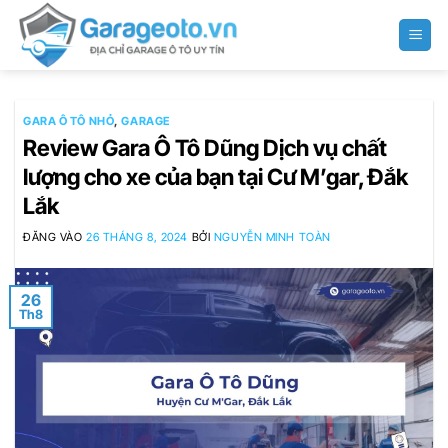
Bỏ
qua
nội
dung
GARA Ô TÔ NHỎ
,
GARAGE
Review Gara Ô Tô Dũng Dịch vụ chất
lượng cho xe của bạn tại Cư M’gar, Đắk
Lắk
ĐĂNG VÀO
26 THÁNG 8, 2024
BỞI
NGUYỄN MINH TOÀN
26
Th8