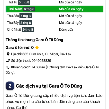
Thứ Tư
Mở cửa cả ngày
5 thg 8
Thứ Năm
Mở cửa cả ngày
6 thg 8
Thứ Sáu
Mở cửa cả ngày.
7 thg 8
Thứ Bảy
Mở cửa cả ngày
8 thg 8
Chủ Nhật
Đóng cửa
9 thg 8
Thông tin chung Gara Ô Tô Dũng
Gara ô tô nhỏ: 0
Địa chỉ: 685 Cuôr Knia, Cư M'gar, Đắk Lắk
Số điện thoại: 0949058839
Khoảng cách: 14.63 km (Từ trung tâm Đắk Lắk đến Gara Ô Tô
Dũng).
Các dịch vụ tại Gara Ô Tô Dũng
Gara Ô Tô Dũng cung cấp nhiều dịch vụ tiện ích, đảm bảo
phục vụ mọi nhu cầu từ cơ bản đến nâng cao của khách
hàng. Cụ thể: