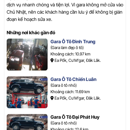
dịch vụ nhanh chóng và tiện lợi. Vì gara không mở cửa vào
Chủ Nhật, nên các khách hàng cần lưu ý để không bị gián
đoạn kế hoạch sửa xe.
Những nơi khác gần đó
Gara Ô Tô Đình Trung
(Gara làm đẹp ô tô)
Khoảng cách: 10.97 km
Ea Pốk, Cư M'gar, Đắk Lắk.
Gara Ô Tô Chiến Luân
(Gara ô tô nhỏ)
Khoảng cách: 11.69 km
Ea Pốk, Cư M'gar, Đắk Lắk.
Gara Ô Tô Đại Phát Huy
(Gara ô tô nhỏ)
Khoảng cách: 12.6 km