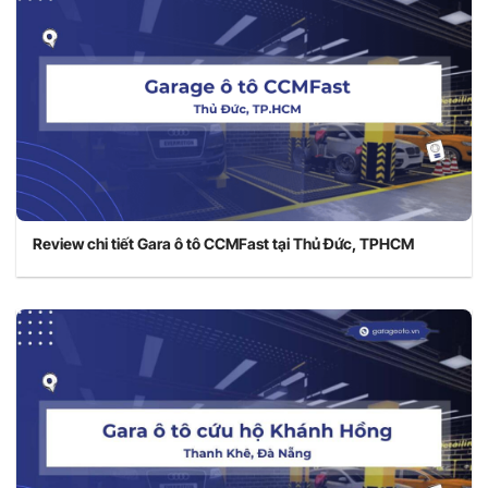
Review chi tiết Gara ô tô CCMFast tại Thủ Đức, TPHCM