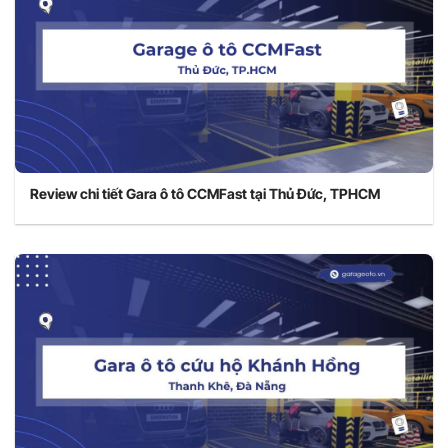
Review chi tiết Gara ô tô CCMFast tại Thủ Đức, TPHCM