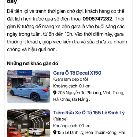
đây
Để tiện lợi và tránh thời gian chờ đợi, khách hàng có thể
đặt lịch hẹn trước qua số điện thoại
0905747282
. Thời
gian lý tưởng để mang xe đến gara là vào buổi sáng các
ngày trong tuần, từ 8h đến 10h. Vào thời điểm này, gara
thường ít khách, giúp việc kiểm tra và sửa chữa xe nhanh
chóng và hiệu quả hơn.
Những nơi khác gần đó
Gara Ô Tô Decal X150
(Gara làm đẹp ô tô)
Khoảng cách: 0.1 km
205 Nguyễn Tri Phương, Vĩnh Trung,
Hải Châu, Đà Nẵng .
Tiệm Rửa Xe Ô Tô 155 Lê Đình Lý
(Rửa xe)
Khoảng cách: 0.1 km
155 Lê Đình Lý, Hòa Thuận Đông, Hải