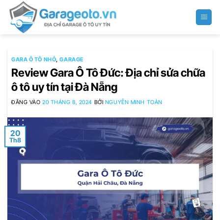
Bỏ
qua
nội
dung
GARA Ô TÔ NHỎ
,
GARAGE
Review Gara Ô Tô Đức: Địa chỉ sửa chữa
ô tô uy tín tại Đà Nẵng
ĐĂNG VÀO
20 THÁNG 8, 2024
BỞI
NGUYỄN MINH TOÀN
20
Th8