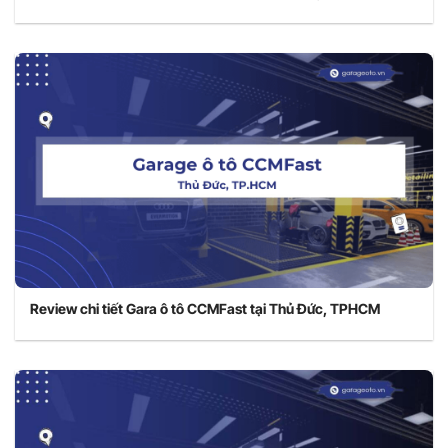
Review chi tiết Gara ô tô CCMFast tại Thủ Đức, TPHCM