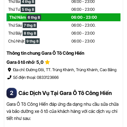
Thứ Ba
06:00 - 23:00
4 thg 8
Thứ Tư
06:00 - 23:00
5 thg 8
Thứ Năm
06:00 - 23:00
6 thg 8
Thứ Sáu
06:00 - 23:00.
7 thg 8
Thứ Bảy
06:00 - 23:00
8 thg 8
Chủ Nhật
06:00 - 23:00
9 thg 8
Thông tin chung Gara Ô Tô Công Hiến
Gara ô tô nhỏ: 5,0
Địa chỉ: Đường Đôi, TT. Trùng Khánh, Trùng Khánh, Cao Bằng
Số điện thoại: 0833123666
Các Dịch Vụ Tại Gara Ô Tô Công Hiến
Gara Ô Tô Công Hiến đáp ứng đa dạng nhu cầu sửa chữa
và bảo dưỡng xe ô tô của khách hàng với các dịch vụ chi
tiết như sau: