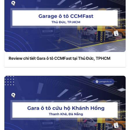
Review chi tiết Gara ô tô CCMFast tại Thủ Đức, TPHCM