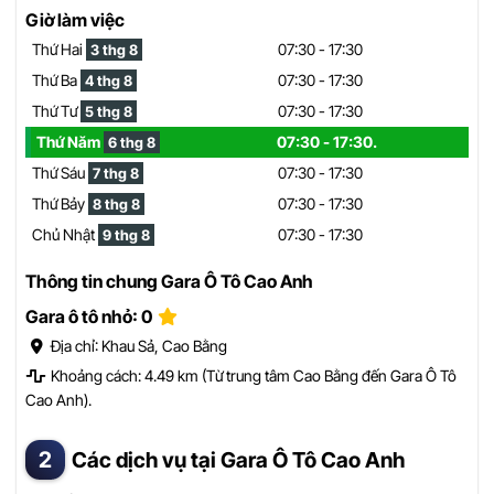
Giờ làm việc
Thứ Hai
07:30 - 17:30
3 thg 8
Thứ Ba
07:30 - 17:30
4 thg 8
Thứ Tư
07:30 - 17:30
5 thg 8
Thứ Năm
07:30 - 17:30.
6 thg 8
Thứ Sáu
07:30 - 17:30
7 thg 8
Thứ Bảy
07:30 - 17:30
8 thg 8
Chủ Nhật
07:30 - 17:30
9 thg 8
Thông tin chung Gara Ô Tô Cao Anh
Gara ô tô nhỏ: 0
Địa chỉ: Khau Sả, Cao Bằng
Khoảng cách: 4.49 km (Từ trung tâm Cao Bằng đến Gara Ô Tô
Cao Anh).
Các dịch vụ tại Gara Ô Tô Cao Anh