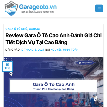
Bỏ
qua
nội
dung
GARA Ô TÔ NHỎ
,
GARAGE
Review Gara Ô Tô Cao Anh Đánh Giá Chi
Tiết Dịch Vụ Tại Cao Bằng
ĐĂNG VÀO
19 THÁNG 8, 2024
BỞI
NGUYỄN MINH TOÀN
19
Th8