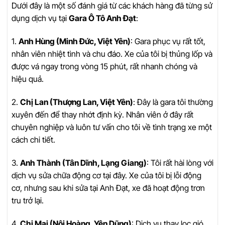
Dưới đây là một số đánh giá từ các khách hàng đã từng sử
dụng dịch vụ tại
Gara Ô Tô Anh Đạt
:
1.
Anh Hùng (Minh Đức, Việt Yên)
: Gara phục vụ rất tốt,
nhân viên nhiệt tình và chu đáo. Xe của tôi bị thủng lốp và
được vá ngay trong vòng 15 phút, rất nhanh chóng và
hiệu quả.
2.
Chị Lan (Thượng Lan, Việt Yên)
: Đây là gara tôi thường
xuyên đến để thay nhớt định kỳ. Nhân viên ở đây rất
chuyên nghiệp và luôn tư vấn cho tôi về tình trạng xe một
cách chi tiết.
3.
Anh Thành (Tân Dĩnh, Lạng Giang)
: Tôi rất hài lòng với
dịch vụ sửa chữa động cơ tại đây. Xe của tôi bị lỗi động
cơ, nhưng sau khi sửa tại Anh Đạt, xe đã hoạt động trơn
tru trở lại.
4.
Chị Mai (Nội Hoàng, Yên Dũng)
: Dịch vụ thay lọc gió