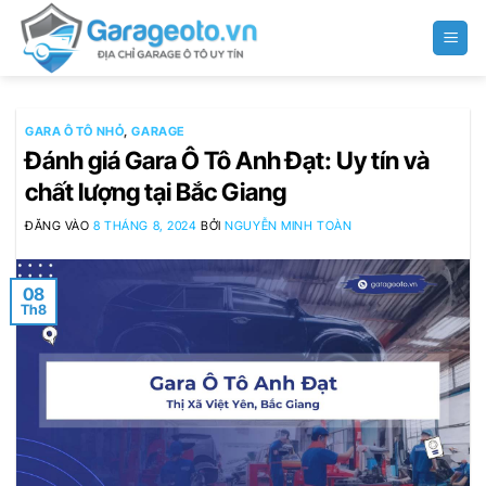
Bỏ
qua
nội
dung
GARA Ô TÔ NHỎ
,
GARAGE
Đánh giá Gara Ô Tô Anh Đạt: Uy tín và
chất lượng tại Bắc Giang
ĐĂNG VÀO
8 THÁNG 8, 2024
BỞI
NGUYỄN MINH TOÀN
08
Th8