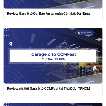
Review Gara ô tô Đại Bảo An tại quận Cẩm Lệ, Đà Nẵng
Review chi tiết Gara ô tô CCMFast tại Thủ Đức, TPHCM