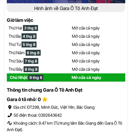
Hình ảnh về Gara Ô Tô Anh Đạt
Giờ làm việc
Thứ Hai
Mở cửa cả ngày
3 thg 8
Thứ Ba
Mở cửa cả ngày
4 thg 8
Thứ Tư
Mở cửa cả ngày
5 thg 8
Thứ Năm
Mở cửa cả ngày.
6 thg 8
Thứ Sáu
Mở cửa cả ngày
7 thg 8
Thứ Bảy
Mở cửa cả ngày
8 thg 8
Chủ Nhật
Mở cửa cả ngày
9 thg 8
Thông tin chung Gara Ô Tô Anh Đạt
Gara ô tô nhỏ: 0
Địa chỉ: ĐT298, Minh Đức, Việt Yên, Bắc Giang
Số điện thoại: 0392643642
Khoảng cách: 9.47 km (Từ trung tâm Bắc Giang đến Gara Ô Tô
Anh Đạt).