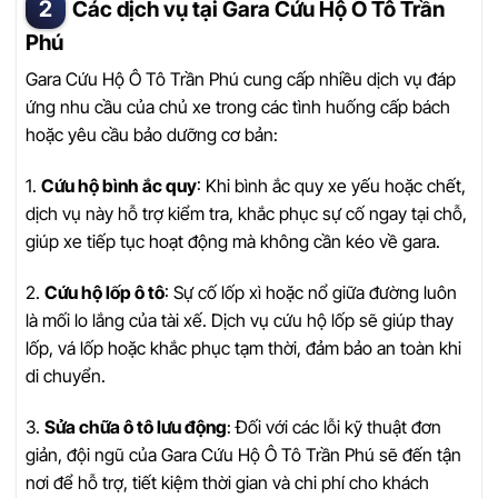
Các dịch vụ tại Gara Cứu Hộ Ô Tô Trần
Phú
Gara Cứu Hộ Ô Tô Trần Phú cung cấp nhiều dịch vụ đáp
ứng nhu cầu của chủ xe trong các tình huống cấp bách
hoặc yêu cầu bảo dưỡng cơ bản:
1.
Cứu hộ bình ắc quy
: Khi bình ắc quy xe yếu hoặc chết,
dịch vụ này hỗ trợ kiểm tra, khắc phục sự cố ngay tại chỗ,
giúp xe tiếp tục hoạt động mà không cần kéo về gara.
2.
Cứu hộ lốp ô tô
: Sự cố lốp xì hoặc nổ giữa đường luôn
là mối lo lắng của tài xế. Dịch vụ cứu hộ lốp sẽ giúp thay
lốp, vá lốp hoặc khắc phục tạm thời, đảm bảo an toàn khi
di chuyển.
3.
Sửa chữa ô tô lưu động
: Đối với các lỗi kỹ thuật đơn
giản, đội ngũ của Gara Cứu Hộ Ô Tô Trần Phú sẽ đến tận
nơi để hỗ trợ, tiết kiệm thời gian và chi phí cho khách