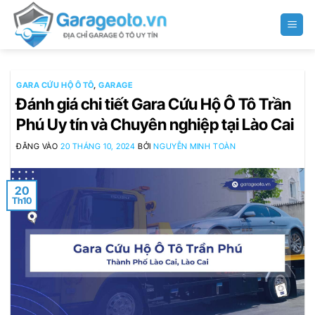
Bỏ
qua
nội
dung
GARA CỨU HỘ Ô TÔ
,
GARAGE
Đánh giá chi tiết Gara Cứu Hộ Ô Tô Trần
Phú Uy tín và Chuyên nghiệp tại Lào Cai
ĐĂNG VÀO
20 THÁNG 10, 2024
BỞI
NGUYỄN MINH TOÀN
20
Th10