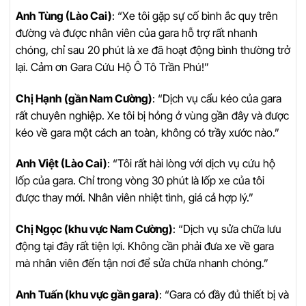
Anh Tùng (Lào Cai)
: “Xe tôi gặp sự cố bình ắc quy trên
đường và được nhân viên của gara hỗ trợ rất nhanh
chóng, chỉ sau 20 phút là xe đã hoạt động bình thường trở
lại. Cảm ơn Gara Cứu Hộ Ô Tô Trần Phú!”
Chị Hạnh (gần Nam Cường)
: “Dịch vụ cẩu kéo của gara
rất chuyên nghiệp. Xe tôi bị hỏng ở vùng gần đây và được
kéo về gara một cách an toàn, không có trầy xước nào.”
Anh Việt (Lào Cai)
: “Tôi rất hài lòng với dịch vụ cứu hộ
lốp của gara. Chỉ trong vòng 30 phút là lốp xe của tôi
được thay mới. Nhân viên nhiệt tình, giá cả hợp lý.”
Chị Ngọc (khu vực Nam Cường)
: “Dịch vụ sửa chữa lưu
động tại đây rất tiện lợi. Không cần phải đưa xe về gara
mà nhân viên đến tận nơi để sửa chữa nhanh chóng.”
Anh Tuấn (khu vực gần gara)
: “Gara có đầy đủ thiết bị và