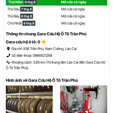
Thứ Năm
Mở cửa cả ngày
6 thg 8
Thứ Sáu
Mở cửa cả ngày
7 thg 8
Thứ Bảy
Mở cửa cả ngày
8 thg 8
Chủ Nhật
Mở cửa cả ngày.
9 thg 8
Thông tin chung Gara Cứu Hộ Ô Tô Trần Phú
Gara cứu hộ ô tô: 0
Địa chỉ: 938 Trần Phú, Nam Cường, Lào Cai
Số điện thoại: 0966921268
Khoảng cách: 3.65 km (Từ trung tâm Lào Cai đến Gara Cứu Hộ
Ô Tô Trần Phú).
Hình ảnh về Gara Cứu Hộ Ô Tô Trần Phú