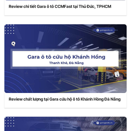
Review chi tiết Gara ô tô CCMFast tại Thủ Đức, TPHCM
Review chất lượng tại Gara cứu hộ ô tô Khánh Hồng Đà Nẵng