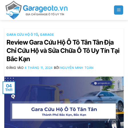
Bỏ
qua
nội
dung
GARA CỨU HỘ Ô TÔ
,
GARAGE
Review Gara Cứu Hộ Ô Tô Tân Tân Địa
Chỉ Cứu Hộ và Sửa Chữa Ô Tô Uy Tín Tại
Bắc Kạn
ĐĂNG VÀO
4 THÁNG 11, 2024
BỞI
NGUYỄN MINH TOÀN
04
Th11