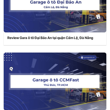
Review Gara ô tô Đại Bảo An tại quận Cẩm Lệ, Đà Nẵng