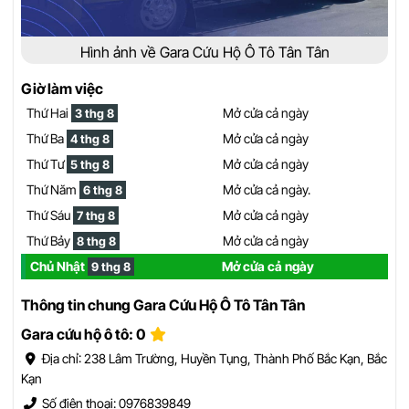
Hình ảnh về Gara Cứu Hộ Ô Tô Tân Tân
Giờ làm việc
Thứ Hai
Mở cửa cả ngày
3 thg 8
Thứ Ba
Mở cửa cả ngày
4 thg 8
Thứ Tư
Mở cửa cả ngày
5 thg 8
Thứ Năm
Mở cửa cả ngày.
6 thg 8
Thứ Sáu
Mở cửa cả ngày
7 thg 8
Thứ Bảy
Mở cửa cả ngày
8 thg 8
Chủ Nhật
Mở cửa cả ngày
9 thg 8
Thông tin chung Gara Cứu Hộ Ô Tô Tân Tân
Gara cứu hộ ô tô: 0
Địa chỉ: 238 Lâm Trường, Huyền Tụng, Thành Phố Bắc Kạn, Bắc
Kạn
Số điện thoại: 0976839849