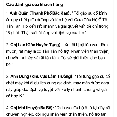
Các đánh giá của khách hàng
1.
Anh Quân (Thành Phố Bắc Kạn)
: “Tôi gặp sự cố bình
ắc quy chết giữa đường và liên hệ với Gara Cứu Hộ Ô Tô
Tân Tân. Họ đến rất nhanh và giải quyết vấn đề chỉ trong
15 phút. Thật sự hài lòng với dịch vụ của họ.”
2.
Chị Lan (Gần Huyền Tụng)
: “Xe tôi bị xịt lốp vào đêm
muộn, rất may là có Tân Tân hỗ trợ. Nhân viên thân thiện,
chuyên nghiệp và rất tận tâm. Tôi sẽ giới thiệu cho bạn
bè.”
3.
Anh Dũng (Khu vực Lâm Trường)
: “Tôi từng gặp sự cố
chết máy khi đi du lịch cùng gia đình, may mắn được gara
này giúp đỡ. Dịch vụ tuyệt vời, xử lý nhanh chóng và giá
cả hợp lý.”
4.
Chị Mai (Huyện Ba Bể)
: “Dịch vụ cứu hộ ô tô tại đây rất
chuyên nghiệp, đội ngũ nhân viên thân thiện, hỗ trợ tận