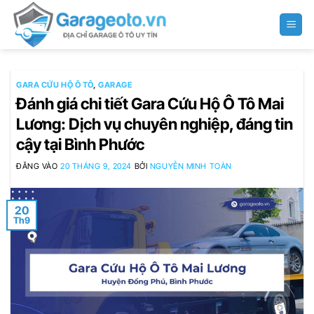
Bỏ
qua
nội
dung
GARA CỨU HỘ Ô TÔ
,
GARAGE
Đánh giá chi tiết Gara Cứu Hộ Ô Tô Mai
Lương: Dịch vụ chuyên nghiệp, đáng tin
cậy tại Bình Phước
ĐĂNG VÀO
20 THÁNG 9, 2024
BỞI
NGUYỄN MINH TOÀN
20
Th9