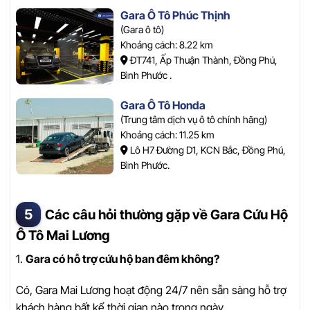
Gara Ô Tô Phúc Thịnh
(Gara ô tô)
Khoảng cách: 8.22 km
ĐT741, Ấp Thuận Thành, Đồng Phú,
Bình Phước .
Gara Ô Tô Honda
(Trung tâm dịch vụ ô tô chính hãng)
Khoảng cách: 11.25 km
Lô H7 Đường D1, KCN Bắc, Đồng Phú,
Bình Phước.
Các câu hỏi thường gặp về Gara Cứu Hộ
Ô Tô Mai Lương
1.
Gara có hỗ trợ cứu hộ ban đêm không?
Có, Gara Mai Lương hoạt động 24/7 nên sẵn sàng hỗ trợ
khách hàng bất kể thời gian nào trong ngày.