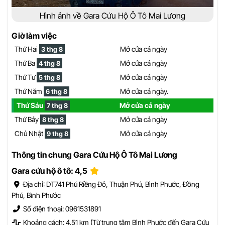
Hình ảnh về Gara Cứu Hộ Ô Tô Mai Lương
Giờ làm việc
Thứ Hai
Mở cửa cả ngày
3 thg 8
Thứ Ba
Mở cửa cả ngày
4 thg 8
Thứ Tư
Mở cửa cả ngày
5 thg 8
Thứ Năm
Mở cửa cả ngày.
6 thg 8
Thứ Sáu
Mở cửa cả ngày
7 thg 8
Thứ Bảy
Mở cửa cả ngày
8 thg 8
Chủ Nhật
Mở cửa cả ngày
9 thg 8
Thông tin chung Gara Cứu Hộ Ô Tô Mai Lương
Gara cứu hộ ô tô: 4,5
Địa chỉ: DT741 Phú Riềng Đỏ, Thuận Phú, Bình Phước, Đồng
Phú, Bình Phước
Số điện thoại: 0961531891
Khoảng cách: 4.51 km (Từ trung tâm Bình Phước đến Gara Cứu