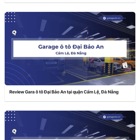
Review Gara ô tô Đại Bảo An tại quận Cẩm Lệ, Đà Nẵng