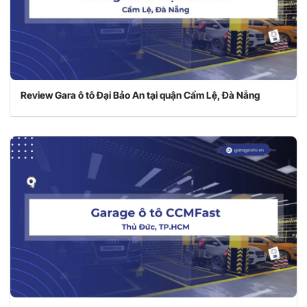
Review Gara ô tô Đại Bảo An tại quận Cẩm Lệ, Đà Nẵng