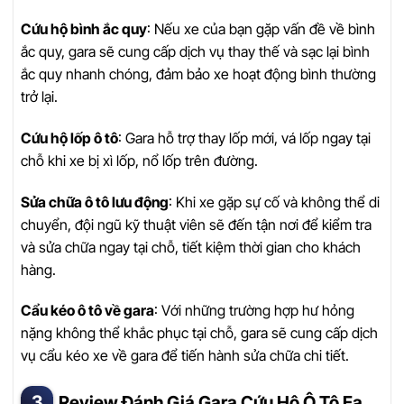
Cứu hộ bình ắc quy
: Nếu xe của bạn gặp vấn đề về bình
ắc quy, gara sẽ cung cấp dịch vụ thay thế và sạc lại bình
ắc quy nhanh chóng, đảm bảo xe hoạt động bình thường
trở lại.
Cứu hộ lốp ô tô
: Gara hỗ trợ thay lốp mới, vá lốp ngay tại
chỗ khi xe bị xì lốp, nổ lốp trên đường.
Sửa chữa ô tô lưu động
: Khi xe gặp sự cố và không thể di
chuyển, đội ngũ kỹ thuật viên sẽ đến tận nơi để kiểm tra
và sửa chữa ngay tại chỗ, tiết kiệm thời gian cho khách
hàng.
Cẩu kéo ô tô về gara
: Với những trường hợp hư hỏng
nặng không thể khắc phục tại chỗ, gara sẽ cung cấp dịch
vụ cẩu kéo xe về gara để tiến hành sửa chữa chi tiết.
Review Đánh Giá Gara Cứu Hộ Ô Tô Ea