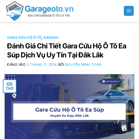
Bỏ
qua
nội
dung
GARA CỨU HỘ Ô TÔ
,
GARAGE
Đánh Giá Chi Tiết Gara Cứu Hộ Ô Tô Ea
Súp Dịch Vụ Uy Tín Tại Đắk Lắk
ĐĂNG VÀO
5 THÁNG 11, 2024
BỞI
NGUYỄN MINH TOÀN
05
Th11