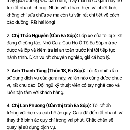
máy giữa đường vào ban đêm, may mắn là có gara này hỗ
trợ rất nhanh chóng. Nhân viên thân thiện và nhiệt tình,
không chỉ sửa chữa xe mà còn tư vấn rất chi tiết về cách
bảo dưỡng. Rất hài lòng!
2.
Chị Thảo Nguyên (Gần Ea Súp)
: Lốp xe của tôi bị xì khi
đang đi công tác. Nhờ Gara Cứu Hộ Ô Tô Ea Súp mà xe
được vá lốp và kiểm tra lại an toàn trước khi tôi tiếp tục
hành trình. Dịch vụ rất chuyên nghiệp, giá cả hợp lý.
3.
Anh Thanh Tùng (Thôn 18, Ea Súp)
: Tôi đã nhiều lần
sử dụng dịch vụ của gara này, và lần nào cũng được phục
vụ rất chu đáo. Đội ngũ kỹ thuật viên có tay nghề cao và
luôn tận tâm với khách hàng.
4.
Chị Lan Phương (Gần thị trấn Ea Súp)
: Tôi rất ấn
tượng với dịch vụ cứu hộ ắc quy. Gara đã đến rất nhanh và
thay thế bình ắc quy chỉ trong vài phút. Chắc chắn sẽ
quay lại sử dụng dịch vụ.