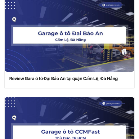
Review Gara ô tô Đại Bảo An tại quận Cẩm Lệ, Đà Nẵng