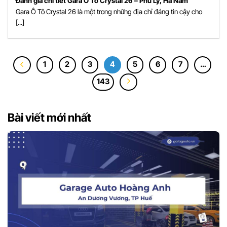
Đánh giá chi tiết Gara Ô Tô Crystal 26 – Phủ Lý, Hà Nam
Gara Ô Tô Crystal 26 là một trong những địa chỉ đáng tin cậy cho
[...]
1
2
3
4
5
6
7
…
143
Bài viết mới nhất